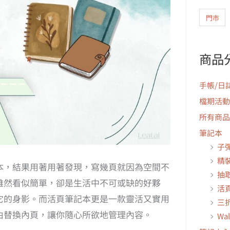
門市
商品
手帳/日
檔期活動
所有商品
筆記本
子
精
本，結果用著用著發現，寫幾頁就因為空間不
抽
雖然看似簡單，卻是生活中不可或缺的好夥
活
它的身影。而活頁筆記本更是一款靈活又實用
三
由替換內頁，讓你隨心所欲地管理內容。
Wa