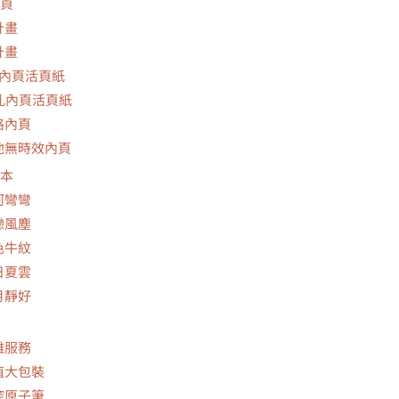
頁
計畫
計畫
孔內頁活頁紙
0孔內頁活頁紙
格內頁
他無時效內頁
本
河彎彎
戀風塵
色牛紋
日夏雲
月靜好
雕服務
值大包裝
控原子筆