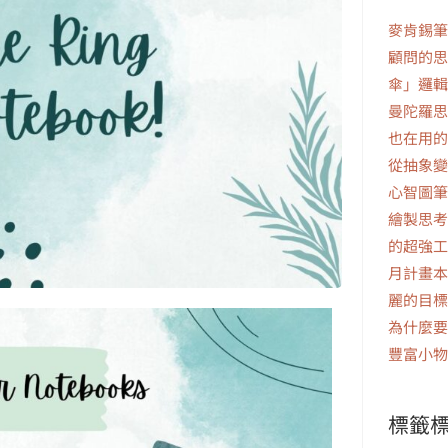
麥肯錫筆
顧問的思
傘」邏輯
曼陀羅思
也在用的
從抽象變
心智圖筆
繪製思考
的超強工
月計畫本
麗的目標
為什麼要
豐富小物
標籤