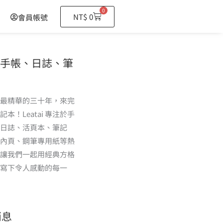
0
購
NT$
0
會員帳號
物
籃
tai手帳、日誌、筆
最精華的三十年，來完
本！Leatai 專注於手
日誌、活頁本、筆記
內頁、鋼筆專用紙等熱
讓我們一起用經典方格
寫下令人感動的每一
消息