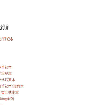
分類
誌/日記本
彈筆記本
裝筆記本
取式活頁本
頁筆記本/活頁本
折書套式本本
lking系列