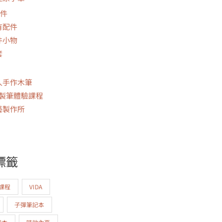
件
有配件
件小物
套
人手作木筆
Y製筆體驗課程
藝製作所
標籤
驗課程
VIDA
子彈筆記本