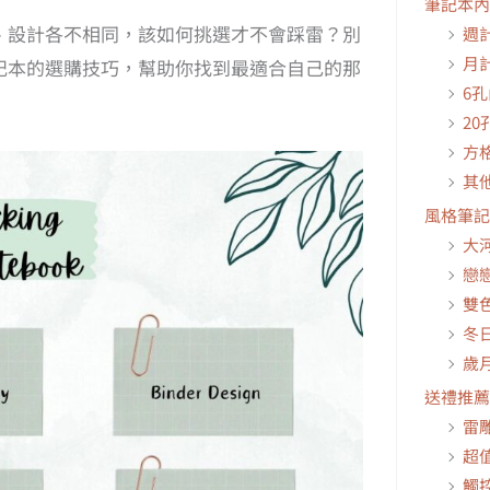
筆記本內
、設計各不相同，該如何挑選才不會踩雷？別
週
月
記本的選購技巧，幫助你找到最適合自己的那
6
2
方
其
風格筆記
大
戀
雙
冬
歲
送禮推薦
雷
超
觸