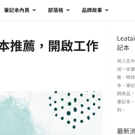
筆記本內頁
部落格
品牌故事
Lea
記本推薦，開啟工作
記本
用人生中
成一本筆記
帳、時效
本、筆記
銷商品，
筆記本，
刻。
最新