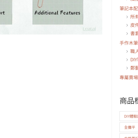
筆記本配
所
皮
書
手作木筆
職
DI
鄭
專屬賣場
商品
DIY體
全攤平