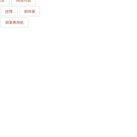
記本
時效內頁
送禮
鋼珠筆
鋼筆專用紙