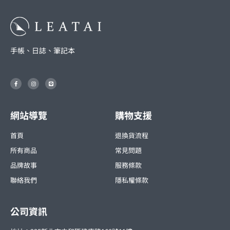
手帳、日誌、筆記本
F
I
L
a
n
i
c
s
n
e
t
e
b
a
o
g
o
r
網站導覽
購物支援
k
a
-
m
f
首頁
退換貨流程
所有商品
常見問題
品牌故事
服務條款
聯絡我們
隱私權條款
公司資訊