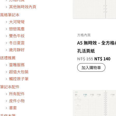
其他無時效內頁
風格筆記本
大河彎彎
戀戀風塵
方格內頁
雙色牛紋
A5 無時效 – 全方格內
冬日夏雲
歲月靜好
孔活頁紙
送禮推薦
NT$
155
NT$
140
雷雕服務
加入購物車
超值大包裝
觸控原子筆
筆記本配件
所有配件
皮件小物
書套
手作木筆