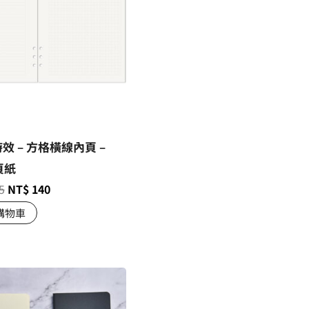
時效 – 方格橫線內頁 –
頁紙
5
NT$
140
購物車