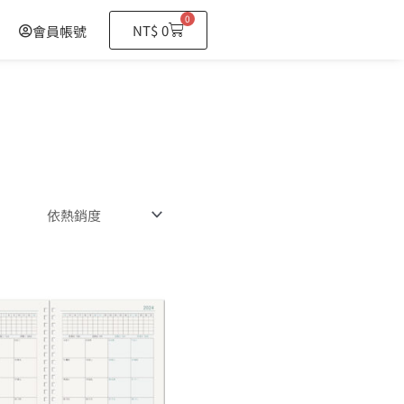
0
購
NT$
0
會員帳號
物
籃