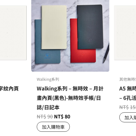
Walking系列
其他無時
十字紋內頁
Walking系列 – 無時效 – 月計
A5 無
畫內頁(黑色)-無時效手帳/日
– 6孔
誌/日記本
NT$
15
NT$
90
NT$
80
加入
加入購物車