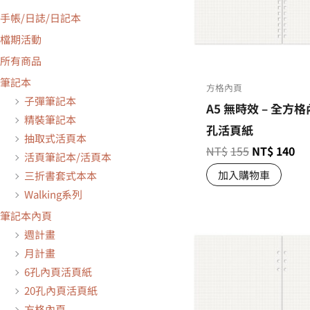
手帳/日誌/日記本
檔期活動
所有商品
筆記本
方格內頁
子彈筆記本
A5 無時效 – 全方格內
精裝筆記本
孔活頁紙
抽取式活頁本
NT$
155
NT$
140
活頁筆記本/活頁本
加入購物車
三折書套式本本
Walking系列
筆記本內頁
週計畫
月計畫
6孔內頁活頁紙
20孔內頁活頁紙
方格內頁