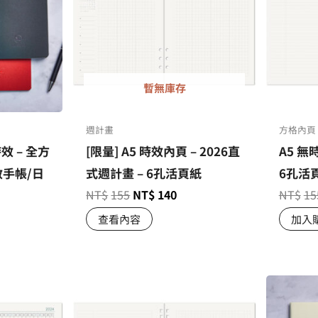
暫無庫存
週計畫
方格內頁
時效 – 全方
[限量] A5 時效內頁 – 2026直
A5 無
效手帳/日
式週計畫 – 6孔活頁紙
6孔活
NT$
155
NT$
140
NT$
15
查看內容
加入