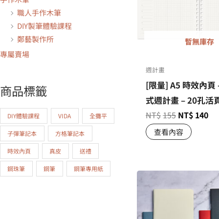
職人手作木筆
DIY製筆體驗課程
鄭藝製作所
暫無庫存
專屬賣場
週計畫
[限量] A5 時效內頁 
商品標籤
式週計畫 – 20孔活
NT$
155
NT$
140
DIY體驗課程
VIDA
全攤平
查看內容
子彈筆記本
方格筆記本
時效內頁
真皮
送禮
鋼珠筆
鋼筆
鋼筆專用紙