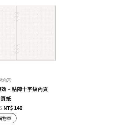
效內頁
時效 – 點陣十字紋內頁
活頁紙
5
NT$
140
購物車