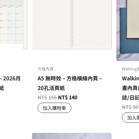
方格內頁
Walkin
– 2026月
A5 無時效 – 方格橫線內頁 –
Walki
紙
20孔活頁紙
畫內頁
NT$
155
NT$
140
誌/日
NT$
90
加入購物車
加入