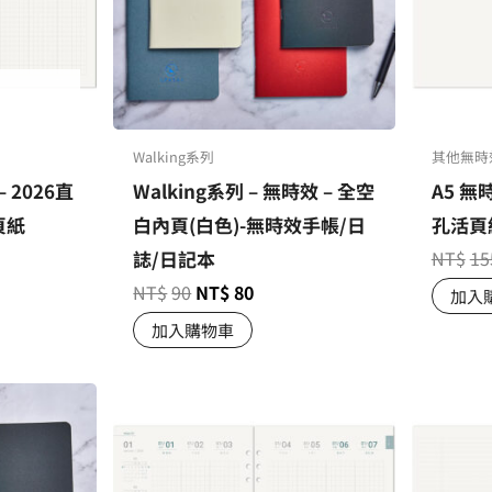
Walking系列
其他無時
– 2026直
Walking系列 – 無時效 – 全空
A5 無
頁紙
白內頁(白色)-無時效手帳/日
孔活頁
誌/日記本
NT$
15
NT$
90
NT$
80
加入
加入購物車