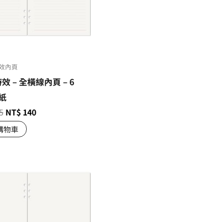
效內頁
時效 – 全橫線內頁 – 6
紙
5
NT$
140
購物車