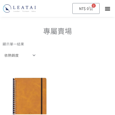
0
購
NT$
0
物
籃
專屬賣場
顯示單一結果