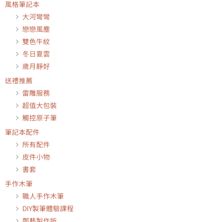
風格筆記本
大河彎彎
戀戀風塵
雙色牛紋
冬日夏雲
歲月靜好
送禮推薦
雷雕服務
超值大包裝
觸控原子筆
筆記本配件
所有配件
皮件小物
書套
手作木筆
職人手作木筆
DIY製筆體驗課程
鄭藝製作所