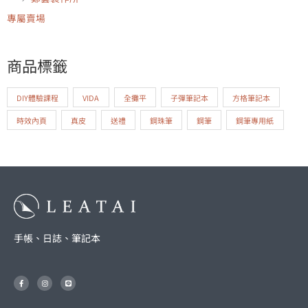
專屬賣場
商品標籤
DIY體驗課程
VIDA
全攤平
子彈筆記本
方格筆記本
時效內頁
真皮
送禮
鋼珠筆
鋼筆
鋼筆專用紙
手帳、日誌、筆記本
F
I
L
a
n
i
c
s
n
e
t
e
b
a