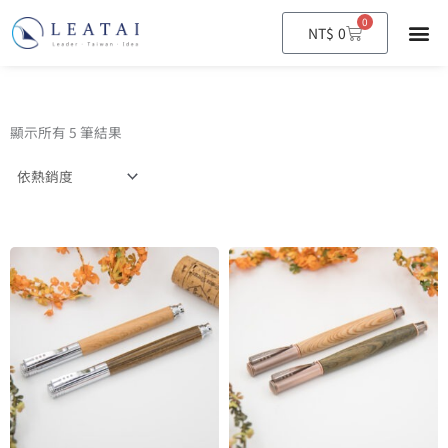
0
購
NT$
0
物
籃
顯示所有 5 筆結果