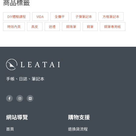
商品標籤
DIY體驗課程
VIDA
全攤平
子彈筆記本
方格筆記本
時效內頁
真皮
送禮
鋼珠筆
鋼筆
鋼筆專用紙
手帳、日誌、筆記本
F
I
L
a
n
i
c
s
n
e
t
e
b
a
o
g
o
r
網站導覽
購物支援
k
a
-
m
f
首頁
退換貨流程