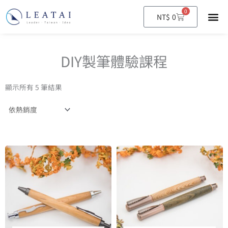
0
購
NT$
0
物
籃
DIY製筆體驗課程
顯示所有 5 筆結果