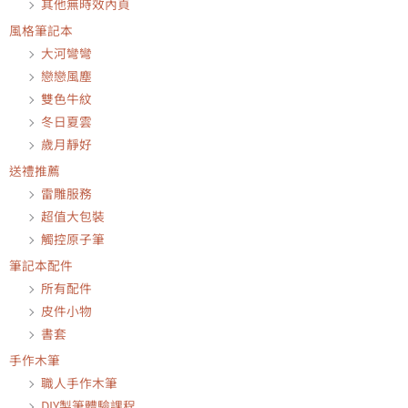
其他無時效內頁
風格筆記本
大河彎彎
戀戀風塵
雙色牛紋
冬日夏雲
歲月靜好
送禮推薦
雷雕服務
超值大包裝
觸控原子筆
筆記本配件
所有配件
皮件小物
書套
手作木筆
職人手作木筆
DIY製筆體驗課程