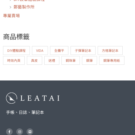
鄭藝製作所
專屬賣場
商品標籤
DIY體驗課程
VIDA
全攤平
子彈筆記本
方格筆記本
時效內頁
真皮
送禮
鋼珠筆
鋼筆
鋼筆專用紙
手帳、日誌、筆記本
F
I
L
a
n
i
c
s
n