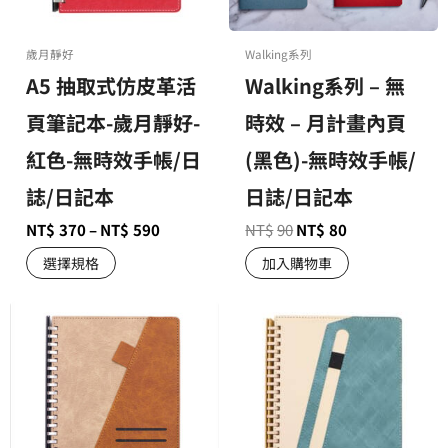
歲月靜好
Walking系列
A5 抽取式仿皮革活
Walking系列 – 無
頁筆記本-歲月靜好-
時效 – 月計畫內頁
紅色-無時效手帳/日
(黑色)-無時效手帳/
誌/日記本
日誌/日記本
NT$
370
–
NT$
590
NT$
90
NT$
80
選擇規格
加入購物車