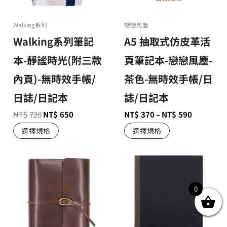
Walking系列
戀戀風塵
Walking系列筆記
A5 抽取式仿皮革活
本-靜謐時光(附三款
頁筆記本-戀戀風塵-
內頁)-無時效手帳/
茶色-無時效手帳/日
日誌/日記本
誌/日記本
NT$
720
NT$
650
NT$
370
–
NT$
590
選擇規格
選擇規格
0