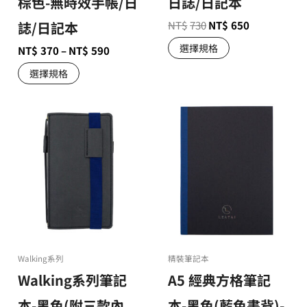
棕色-無時效手帳/日
日誌/日記本
誌/日記本
NT$
730
NT$
650
選擇規格
NT$
370
–
NT$
590
選擇規格
Walking系列
精裝筆記本
Walking系列筆記
A5 經典方格筆記
本-黑色(附三款內
本-黑色(藍色書背)-