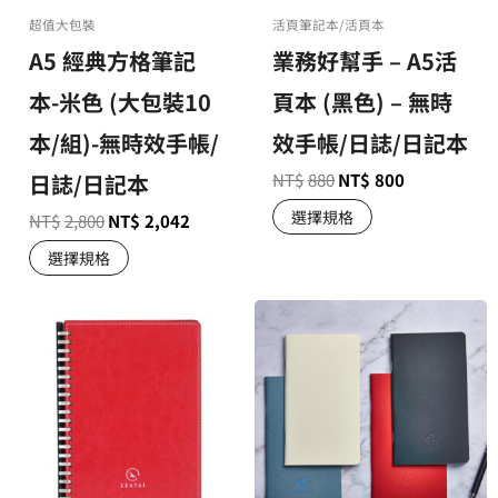
超值大包裝
活頁筆記本/活頁本
A5 經典方格筆記
業務好幫手 – A5活
本-米色 (大包裝10
頁本 (黑色) – 無時
本/組)-無時效手帳/
效手帳/日誌/日記本
日誌/日記本
NT$
880
NT$
800
選擇規格
NT$
2,800
NT$
2,042
選擇規格