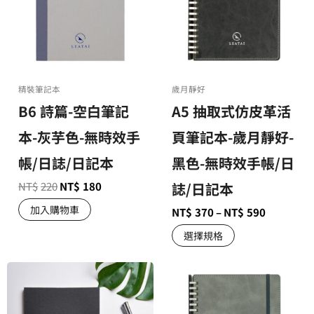
精裝筆記本
歲月靜好
B6 詩篇-空白筆記
A5 抽取式仿皮革活
本-灰芋色-無時效手
頁筆記本-歲月靜好-
帳/日誌/日記本
黑色-無時效手帳/日
NT$
220
NT$
180
誌/日記本
加入購物車
NT$
370
–
NT$
590
選擇規格