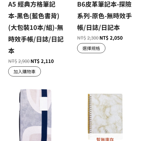
A5 經典方格筆記
B6皮革筆記本-探險
本-黑色(藍色書背)
系列-原色-無時效手
(大包裝10本/組)-無
帳/日誌/日記本
時效手帳/日誌/日記
NT$
2,300
NT$
2,050
選擇規格
本
NT$
2,900
NT$
2,110
加入購物車
暫無庫存