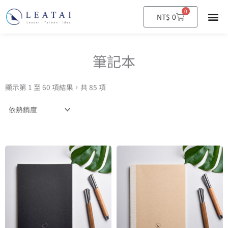
0
購
NT$
0
物
籃
筆記本
顯示第 1 至 60 項結果，共 85 項