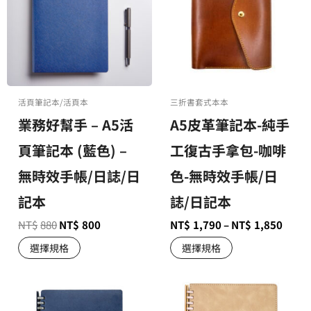
活頁筆記本/活頁本
三折書套式本本
業務好幫手 – A5活
A5皮革筆記本-純手
頁筆記本 (藍色) –
工復古手拿包-咖啡
無時效手帳/日誌/日
色-無時效手帳/日
記本
誌/日記本
NT$
880
NT$
800
NT$
1,790
–
NT$
1,850
選擇規格
選擇規格