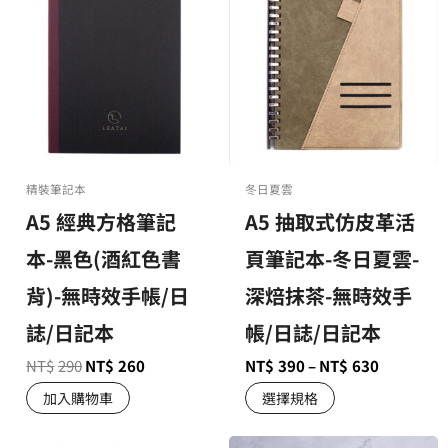
精裝筆記本
冬日夏雲
A5 經典方格筆記
A5 抽取式仿皮革活
本-黑色(酒紅色書
頁筆記本-冬日夏雲-
背)-無時效手帳/日
深焙抹茶-無時效手
誌/日記本
帳/日誌/日記本
NT$
290
NT$
260
NT$
390
–
NT$
630
加入購物車
選擇規格