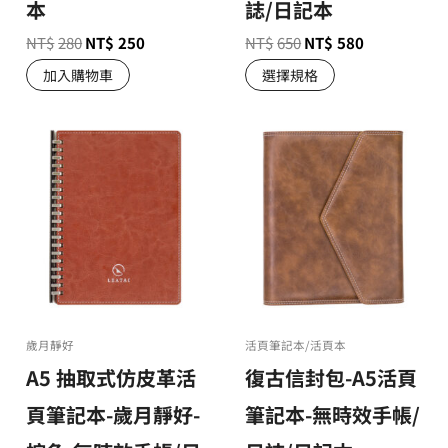
本
誌/日記本
NT$
280
NT$
250
NT$
650
NT$
580
加入購物車
選擇規格
歲月靜好
活頁筆記本/活頁本
A5 抽取式仿皮革活
復古信封包-A5活頁
頁筆記本-歲月靜好-
筆記本-無時效手帳/