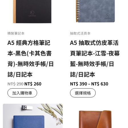
精裝筆記本
抽取式活頁本
A5 經典方格筆記
A5 抽取式仿皮革活
本-黑色(卡其色書
頁筆記本-江雪-夜幕
背)-無時效手帳/日
藍-無時效手帳/日
誌/日記本
誌/日記本
NT$
290
NT$
260
NT$
390
–
NT$
630
加入購物車
選擇規格