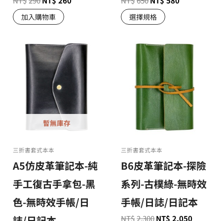
NT$
290
NT$
260
NT$
650
NT$
580
加入購物車
選擇規格
暫無庫存
三折書套式本本
三折書套式本本
A5仿皮革筆記本-純
B6皮革筆記本-探險
手工復古手拿包-黑
系列-古樸綠-無時效
色-無時效手帳/日
手帳/日誌/日記本
誌/日記本
NT$
2,300
NT$
2,050