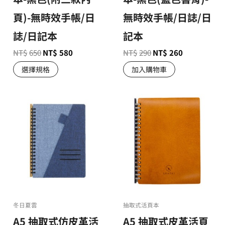
頁)-無時效手帳/日
無時效手帳/日誌/日
誌/日記本
記本
NT$
650
NT$
580
NT$
290
NT$
260
選擇規格
加入購物車
冬日夏雲
抽取式活頁本
A5 抽取式仿皮革活
A5 抽取式皮革活頁