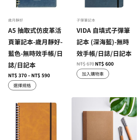
歲月靜好
子彈筆記本
A5 抽取式仿皮革活
VIDA 自填式子彈筆
頁筆記本-歲月靜好-
記本 (深海藍)-無時
藍色-無時效手帳/日
效手帳/日誌/日記本
誌/日記本
NT$
670
NT$
600
加入購物車
NT$
370
–
NT$
590
選擇規格