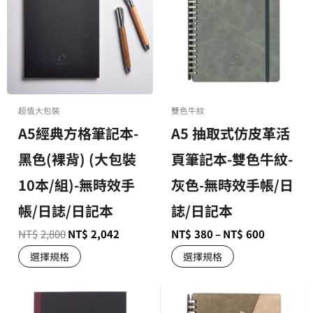
超值大包裝
雙色牛紋
A5經典方格筆記本-
A5 抽取式仿皮革活
黑色(裸背) (大包裝
頁筆記本-雙色牛紋-
10本/組)-無時效手
灰色-無時效手帳/日
帳/日誌/日記本
誌/日記本
NT$
2,800
NT$
2,042
NT$
380
–
NT$
600
選擇規格
選擇規格