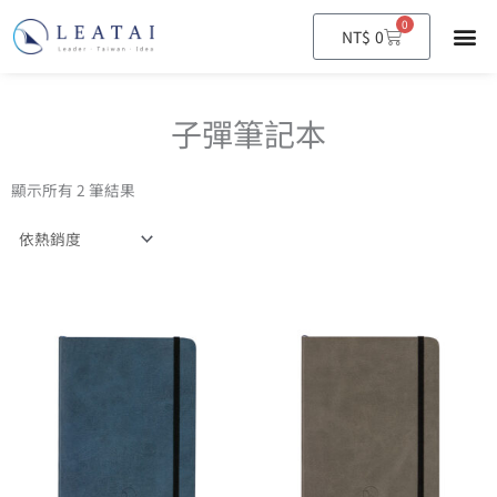
0
購
NT$
0
物
籃
子彈筆記本
顯示所有 2 筆結果