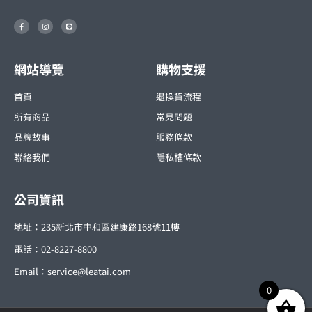
F
I
L
a
n
i
c
s
n
e
t
e
b
a
o
g
o
r
網站導覽
購物支援
k
a
-
m
f
首頁
退換貨流程
所有商品
常見問題
品牌故事
服務條款
聯絡我們
隱私權條款
公司資訊
地址：235新北市中和區建康路168號11樓
電話：02-8227-8800
Email：
service@leatai.com
0