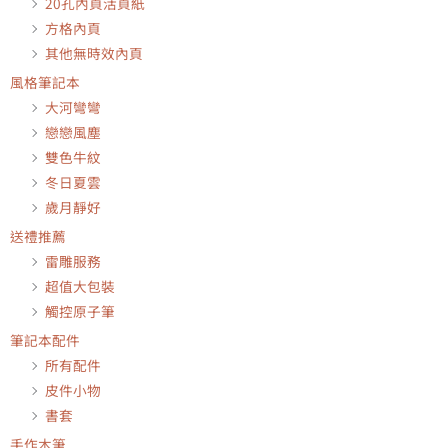
20孔內頁活頁紙
方格內頁
其他無時效內頁
風格筆記本
大河彎彎
戀戀風塵
雙色牛紋
冬日夏雲
歲月靜好
送禮推薦
雷雕服務
超值大包裝
觸控原子筆
筆記本配件
所有配件
皮件小物
書套
手作木筆