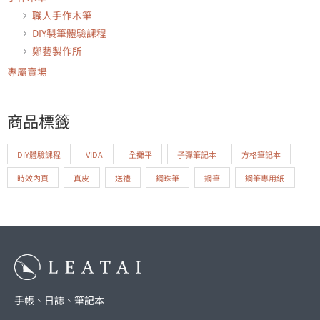
職人手作木筆
DIY製筆體驗課程
鄭藝製作所
專屬賣場
商品標籤
DIY體驗課程
VIDA
全攤平
子彈筆記本
方格筆記本
時效內頁
真皮
送禮
鋼珠筆
鋼筆
鋼筆專用紙
手帳、日誌、筆記本