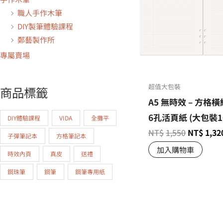
職人手作木筆
DIY製筆體驗課程
鄭藝製作所
專屬賣場
超值大包裝
商品標籤
A5 無時效 – 方格橫
6孔活頁紙 (大包裝1
DIY體驗課程
VIDA
全攤平
NT$
1,550
NT$
1,32
子彈筆記本
方格筆記本
加入購物車
時效內頁
真皮
送禮
鋼珠筆
鋼筆
鋼筆專用紙