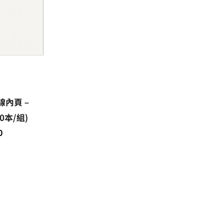
線內頁 –
0本/組)
0