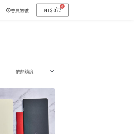
0
購
NT$
0
會員帳號
物
籃