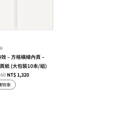
裝
時效 – 方格橫線內頁 –
頁紙 (大包裝10本/組)
550
NT$
1,320
購物車