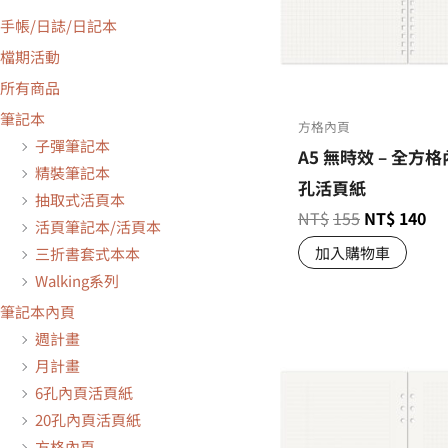
手帳/日誌/日記本
檔期活動
所有商品
筆記本
方格內頁
子彈筆記本
A5 無時效 – 全方格內
精裝筆記本
孔活頁紙
抽取式活頁本
NT$
155
NT$
140
活頁筆記本/活頁本
加入購物車
三折書套式本本
Walking系列
筆記本內頁
週計畫
月計畫
6孔內頁活頁紙
20孔內頁活頁紙
方格內頁