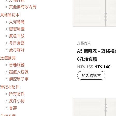
其他無時效內頁
風格筆記本
大河彎彎
戀戀風塵
雙色牛紋
冬日夏雲
方格內頁
歲月靜好
A5 無時效 – 方格橫
送禮推薦
6孔活頁紙
雷雕服務
NT$
155
NT$
140
超值大包裝
加入購物車
觸控原子筆
筆記本配件
所有配件
皮件小物
書套
手作木筆