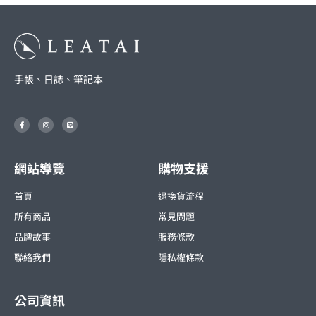
手帳、日誌、筆記本
F
I
L
a
n
i
c
s
n
e
t
e
b
a
o
g
o
r
網站導覽
購物支援
k
a
-
m
f
首頁
退換貨流程
所有商品
常見問題
品牌故事
服務條款
聯絡我們
隱私權條款
公司資訊