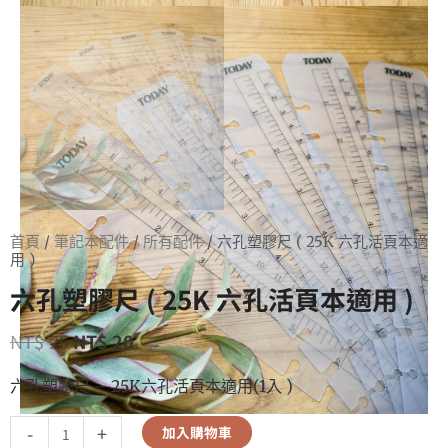
首頁
/
筆記本配件
/
所有配件
/ 六孔塑膠尺 ( 25K 六孔活頁本適
用 )
六孔塑膠尺 ( 25K 六孔活頁本適用 )
NT$
25
NT$
20
六孔塑膠尺 – 25K六孔活頁本適用(1入 )
-
+
加入購物車