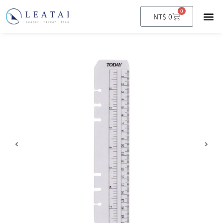
0
購
NT$
0
物
籃