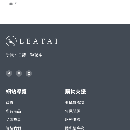
品。
手帳、日誌、筆記本
F
I
L
a
n
i
c
s
n
e
t
e
b
a
o
g
o
r
網站導覽
購物支援
k
a
-
m
f
首頁
退換貨流程
所有商品
常見問題
品牌故事
服務條款
聯絡我們
隱私權條款