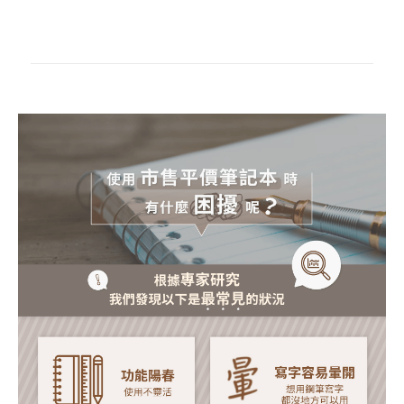
6
孔
活
頁
紙