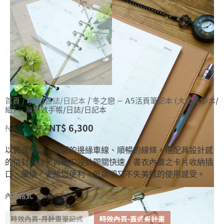
首頁
/
手帳/日誌/日記本
/ 冬之戀 – A5活頁筆記本 (大包裝10本/
組) – 無時效手帳/日誌/日記本
NT$
7,800
NT$
6,300
以質感材質、細膩的邊緣車線、順暢的線條，搭配具設計感
的信封設計，與磁扣設計開關快速，書衣內層之卡片收納插
口、筆插，更給您便利、低調卻又不失美感的使用感受。
內頁格式
時效內頁-月計畫筆記式
時效內頁-直式周計畫