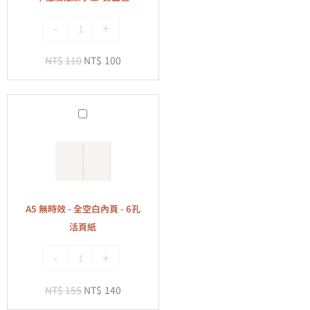
筆-
-
+
寶
藍
NT$
110
NT$
100
色
A5
無
時
效
-
全
A5 無時效 - 全空白內頁 - 6孔
空
活頁紙
白
-
+
內
頁
NT$
155
NT$
140
-