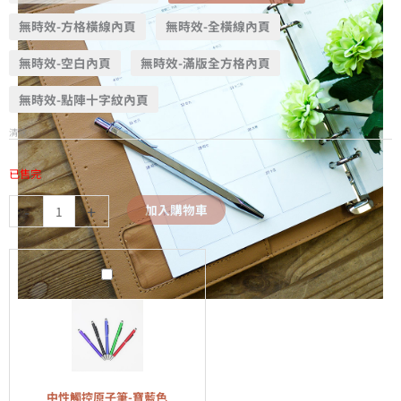
無時效-方格橫線內頁
無時效-全橫線內頁
無時效-空白內頁
無時效-滿版全方格內頁
無時效-點陣十字紋內頁
清除
已售完
-
+
加入購物車
中
性
觸
控
原
子
中性觸控原子筆-寶藍色