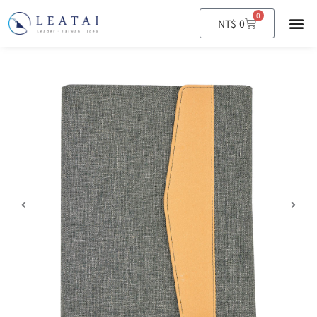
0
購
NT$
0
物
籃