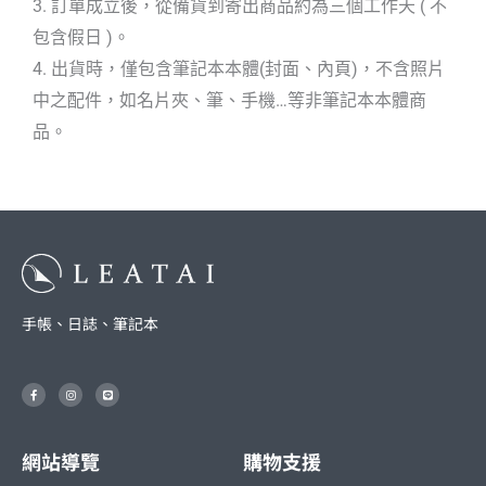
3. 訂單成立後，從備貨到寄出商品約為三個工作天 ( 不
包含假日 )。
4. 出貨時，僅包含筆記本本體(封面、內頁)，不含照片
中之配件，如名片夾、筆、手機…等非筆記本本體商
品。
手帳、日誌、筆記本
F
I
L
a
n
i
c
s
n
e
t
e
b
a
o
g
o
r
網站導覽
購物支援
k
a
-
m
f