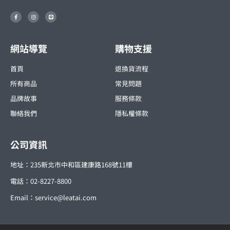
F
I
L
a
n
i
c
s
n
e
t
e
b
a
o
g
o
r
網站導覽
購物支援
k
a
-
m
f
首頁
退換貨流程
所有商品
常見問題
品牌故事
服務條款
聯絡我們
隱私權條款
公司資訊
地址：235新北市中和區建康路168號11樓
電話：02-8227-8800
Email：
service@leatai.com