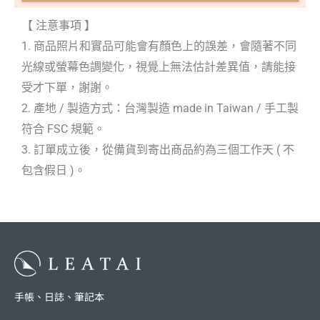
【 注意事項 】
1. 商品照片和實品可能會有顏色上的誤差，會隨著不同
光線或螢幕色調變化，視覺上無法估計差異值，請能接
受才下單，謝謝。
2. 產地 / 製造方式：台灣製造 made in Taiwan / 手工製
符合 FSC 規範。
3. 訂單成立後，從備貨到寄出商品約為三個工作天 ( 不
包含假日 )。
手帳、日誌、筆記本