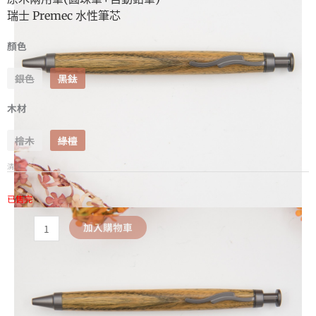
瑞士 Premec 水性筆芯
顏色
銀色
黑鈦
木材
檜木
綠檀
清除
已售完
加入購物車