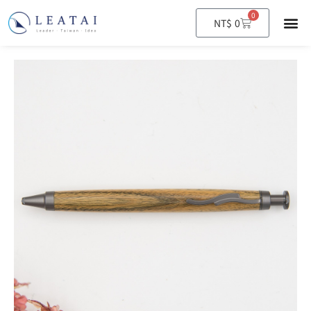
0
購
NT$
0
物
籃