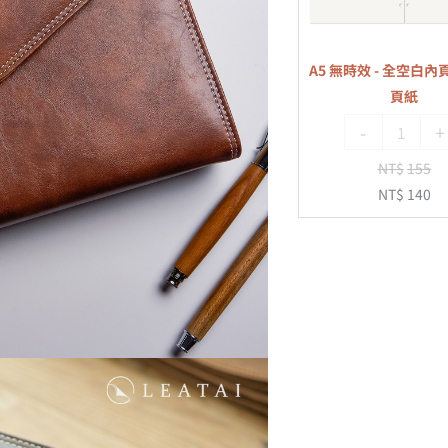
白
內
A5 無時效 - 全空白內頁
頁
頁紙
-
-
+
6
孔
NT$
155
活
NT$
140
頁
紙