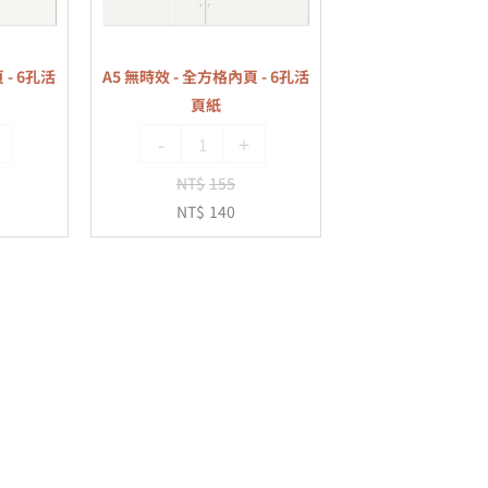
格
內
 - 6孔活
A5 無時效 - 全方格內頁 - 6孔活
頁
頁紙
-
-
+
6
孔
NT$
155
活
NT$
140
頁
紙