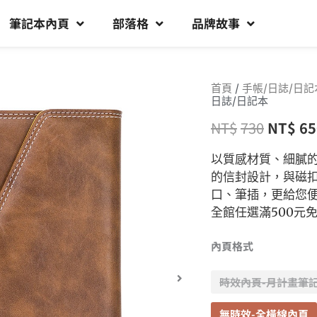
筆記本內頁
部落格
品牌故事
首頁
/
手帳/日誌/日記
日誌/日記本
NT$
730
NT$
65
以質感材質、細膩
的信封設計，與磁
口、筆插，更給您
全館任選滿500元
內頁格式
時效內頁-月計畫筆
無時效-全橫線內頁