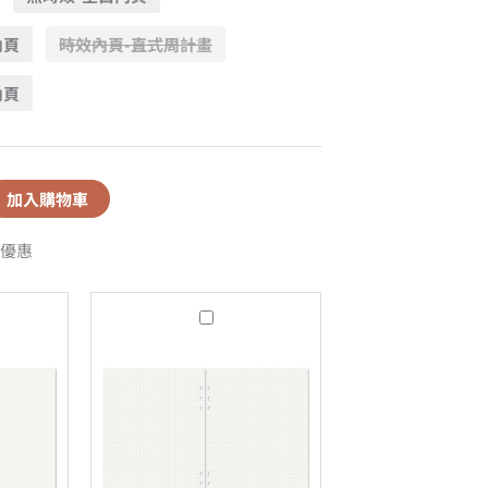
內頁
時效內頁-直式周計畫
內頁
加入購物車
優惠
A5
無
時
效
-
全
方