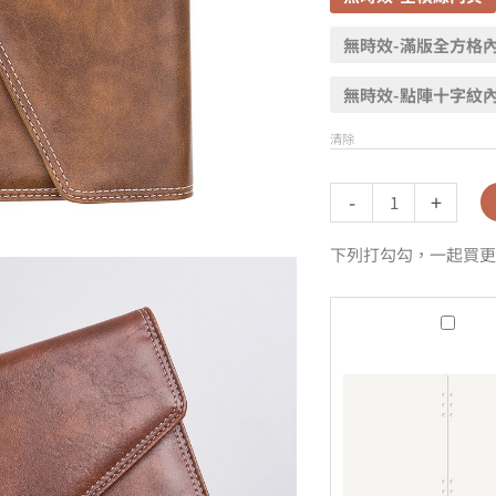
無時效-滿版全方格
無時效-點陣十字紋
清除
-
+
下列打勾勾，一起買更
A5
無
時
效
-
全
空