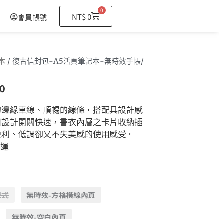
0
購
NT$
0
會員帳號
物
籃
本
/ 復古信封包-A5活頁筆記本-無時效手帳/
0
的邊緣車線、順暢的線條，搭配具設計感
扣設計開關快速，書衣內層之卡片收納插
便利、低調卻又不失美感的使用感受。
免運
記式
無時效-方格橫線內頁
無時效-空白內頁