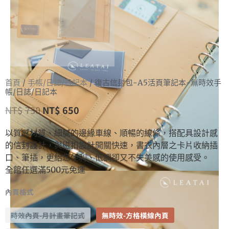
首頁
/
手帳/日誌/日記本
/ 復古信封包-A5活頁筆記本-無時效手
帳/日誌/日記本
NT$
730
NT$
650
以質感材質、細膩的邊緣車線、順暢的線條，搭配具設計感
的信封設計，與磁扣設計開關快速，書衣內層之卡片收納插
口、筆插，更給您便利、低調卻又不失美感的使用感受。
全館任選滿500元免運
內頁格式
時效內頁-月計畫筆記式
無時效-方格橫線內頁