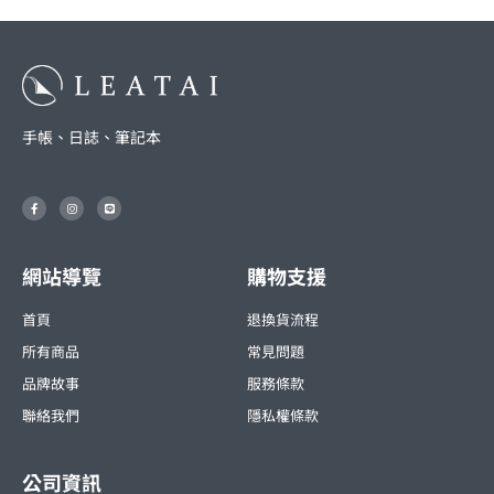
手帳、日誌、筆記本
F
I
L
a
n
i
c
s
n
e
t
e
b
a
o
g
o
r
網站導覽
購物支援
k
a
-
m
f
首頁
退換貨流程
所有商品
常見問題
品牌故事
服務條款
聯絡我們
隱私權條款
公司資訊