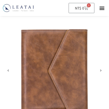
0
購
NT$
0
物
籃