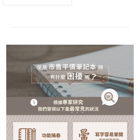
6
孔
活
頁
紙