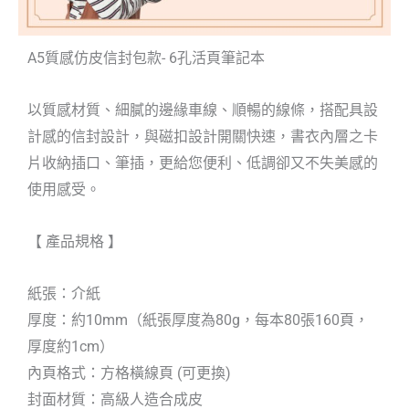
A5質感仿皮信封包款- 6孔活頁筆記本
以質感材質、細膩的邊緣車線、順暢的線條，搭配具設
計感的信封設計，與磁扣設計開關快速，書衣內層之卡
片收納插口、筆插，更給您便利、低調卻又不失美感的
使用感受。
【 產品規格 】
紙張：介紙
厚度：約10mm（紙張厚度為80g，每本80張160頁，
厚度約1cm）
內頁格式：方格橫線頁 (可更換)
封面材質：高級人造合成皮