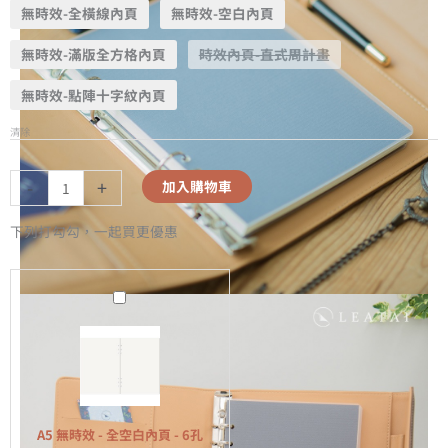
無時效-全橫線內頁
無時效-空白內頁
無時效-滿版全方格內頁
時效內頁-直式周計畫
無時效-點陣十字紋內頁
清除
-
+
加入購物車
下列打勾勾，一起買更優惠
A5
無
時
效
-
全
A5 無時效 - 全空白內頁 - 6孔