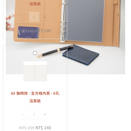
空
活頁紙
白
-
+
內
頁
NT$
155
NT$
140
-
6
孔
A5
活
無
頁
時
紙
效
-
全
A5 無時效 - 全方格內頁 - 6孔
方
活頁紙
格
-
+
內
頁
NT$
155
NT$
140
-