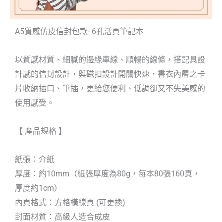
A5質感仿皮信封包款- 6孔活頁筆記本
以質感材質、細膩的邊緣車線、順暢的線條，搭配具設
計感的信封設計，與磁扣設計開關快速，書衣內層之卡
片收納插口、筆插，更給您便利、低調卻又不失美感的
使用感受。
【 產品規格 】
紙張：介紙
厚度：約10mm（紙張厚度為80g，每本80張160頁，
厚度約1cm）
內頁格式：方格橫線頁 (可更換)
封面材質：高級人造合成皮