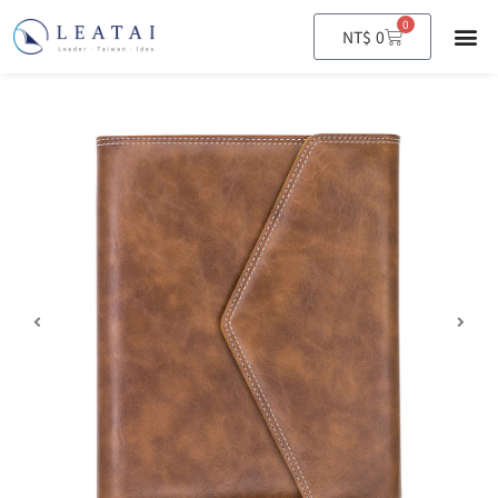
0
購
NT$
0
物
籃