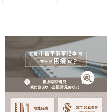
6
孔
活
頁
紙