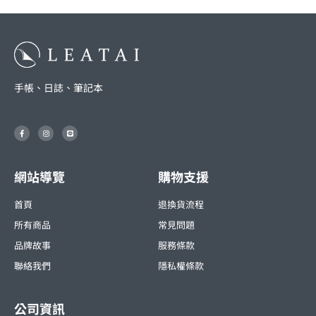
手帳、日誌、筆記本
F
I
L
a
n
i
c
s
n
e
t
e
b
a
o
g
o
r
網站導覽
購物支援
k
a
-
m
f
首頁
退換貨流程
所有商品
常見問題
品牌故事
服務條款
聯絡我們
隱私權條款
公司資訊