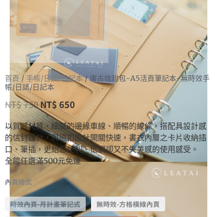
首頁
/
手帳/日誌/日記本
/ 復古信封包-A5活頁筆記本-無時效手
帳/日誌/日記本
NT$
730
NT$
650
以質感材質、細膩的邊緣車線、順暢的線條，搭配具設計感
的信封設計，與磁扣設計開關快速，書衣內層之卡片收納插
口、筆插，更給您便利、低調卻又不失美感的使用感受。
全館任選滿500元免運
內頁格式
時效內頁-月計畫筆記式
無時效-方格橫線內頁