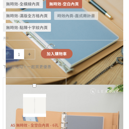
無時效-全橫線內頁
無時效-空白內頁
無時效-滿版全方格內頁
時效內頁-直式周計畫
無時效-點陣十字紋內頁
清除
-
+
加入購物車
下列打勾勾，一起買更優惠
A5
無
時
效
-
全
A5 無時效 - 全空白內頁 - 6孔