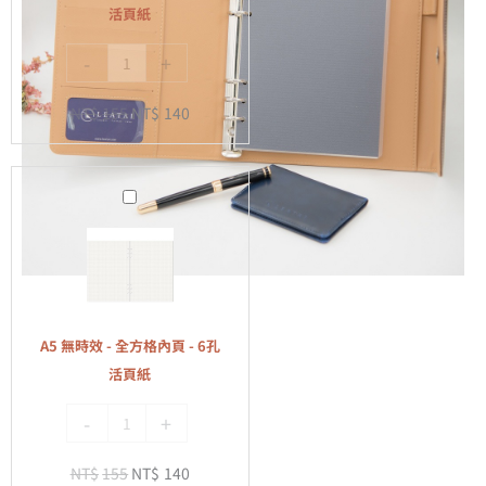
空
活頁紙
白
-
+
內
頁
NT$
155
NT$
140
-
6
孔
A5
活
無
頁
時
紙
效
-
全
A5 無時效 - 全方格內頁 - 6孔
方
活頁紙
格
-
+
內
頁
NT$
155
NT$
140
-