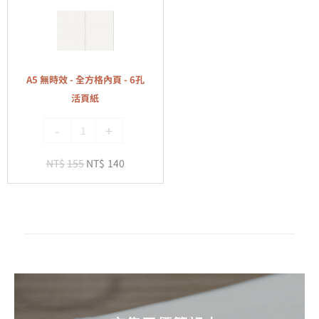
無
頁
時
紙
效
-
全
A5 無時效 - 全方格內頁 - 6孔
方
活頁紙
格
-
+
內
頁
NT$
155
NT$
140
-
6
孔
活
頁
紙