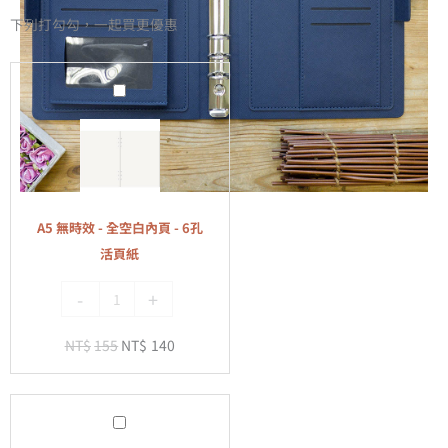
下列打勾勾，一起買更優惠
A5
無
時
效
-
全
A5 無時效 - 全空白內頁 - 6孔
空
活頁紙
白
-
+
內
頁
NT$
155
NT$
140
-
6
孔
A5
活