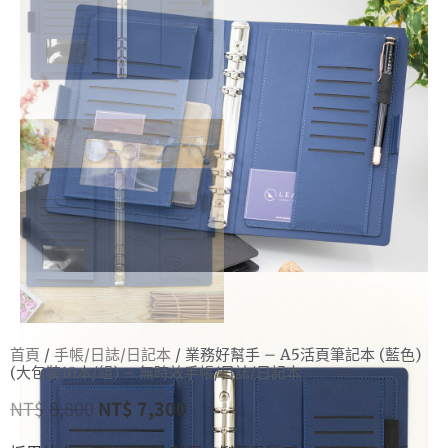
首頁
/
手帳/日誌/日記本
/ 業務好幫手 – A5活頁筆記本 (藍色)
(大包裝10本/組) – 無時效手帳/日誌/日記本
NT$
8,800
NT$
7,300