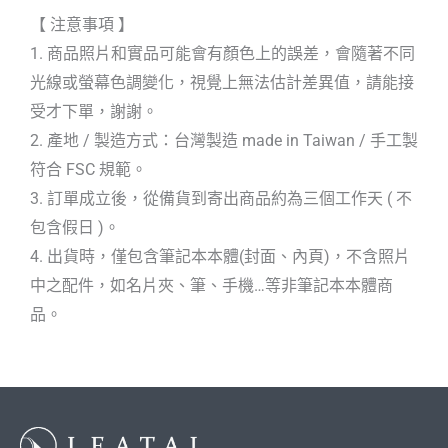
【 注意事項 】
1. 商品照片和實品可能會有顏色上的誤差，會隨著不同
光線或螢幕色調變化，視覺上無法估計差異值，請能接
受才下單，謝謝。
2. 產地 / 製造方式：台灣製造 made in Taiwan / 手工製
符合 FSC 規範。
3. 訂單成立後，從備貨到寄出商品約為三個工作天 ( 不
包含假日 )。
4. 出貨時，僅包含筆記本本體(封面、內頁)，不含照片
中之配件，如名片夾、筆、手機…等非筆記本本體商
品。