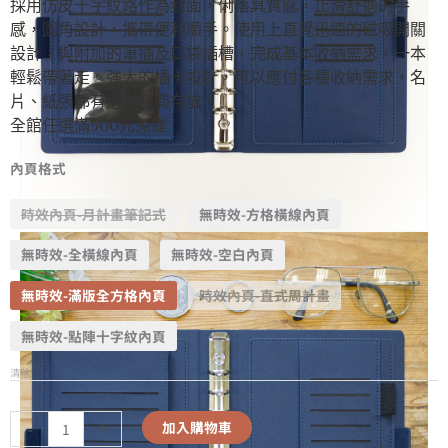
採用仿皮十字紋路作為封面，俐落具質感，止滑舒適的手
感，圓角設計，攜帶便利順手。使用上直覺迅速的磁吸開關
設計，與附加的筆插及口袋插槽，完成基本收納需求，一本
輕鬆帶著走。強大的插卡設計，可以應付各種收納需求，名
片、紙張都有適當空間存放。
全館任選滿500元免運
內頁格式
時效內頁-月計畫筆記式
無時效-方格橫線內頁
無時效-全橫線內頁
無時效-空白內頁
無時效-滿版全方格內頁
時效內頁-直式周計畫
無時效-點陣十字紋內頁
清除
-
+
加入購物車