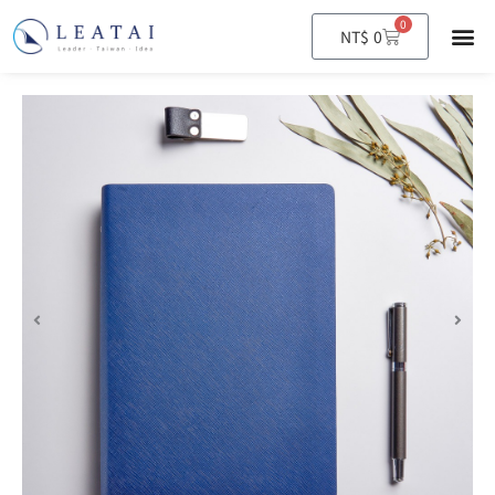
0
購
NT$
0
物
籃