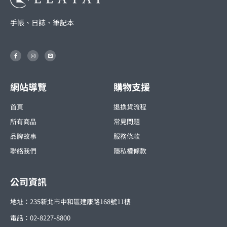
手帳、日誌、筆記本
F
I
L
a
n
i
c
s
n
e
t
e
b
a
o
g
o
r
網站導覽
購物支援
k
a
-
m
f
首頁
退換貨流程
所有商品
常見問題
品牌故事
服務條款
聯絡我們
隱私權條款
公司資訊
地址：235新北市中和區建康路168號11樓
電話：02-8227-8800