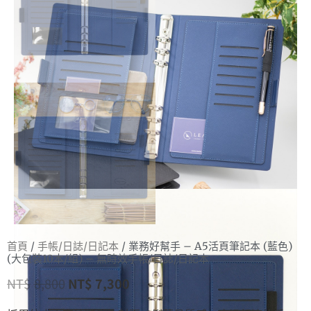
首頁
/
手帳/日誌/日記本
/ 業務好幫手 – A5活頁筆記本 (藍色)
(大包裝10本/組) – 無時效手帳/日誌/日記本
NT$
8,800
NT$
7,300