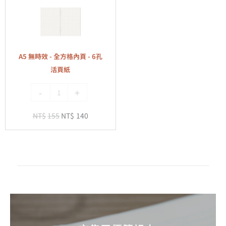
無
頁
時
紙
效
-
全
A5 無時效 - 全方格內頁 - 6孔
方
活頁紙
格
-
+
內
頁
NT$
155
NT$
140
-
6
孔
活
頁
紙