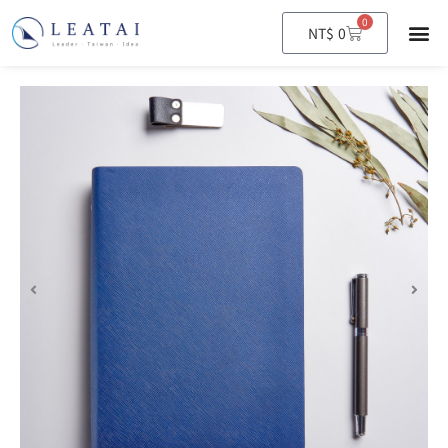
0
購
NT$
0
物
籃