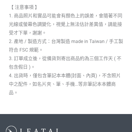
【 注意事項 】
1. 商品照片和實品可能會有顏色上的誤差，會隨著不同
光線或螢幕色調變化，視覺上無法估計差異值，請能接
受才下單，謝謝。
2. 產地 / 製造方式：台灣製造 made in Taiwan / 手工製
符合 FSC 規範。
3. 訂單成立後，從備貨到寄出商品約為三個工作天 ( 不
包含假日 )。
4. 出貨時，僅包含筆記本本體(封面、內頁)，不含照片
中之配件，如名片夾、筆、手機…等非筆記本本體商
品。