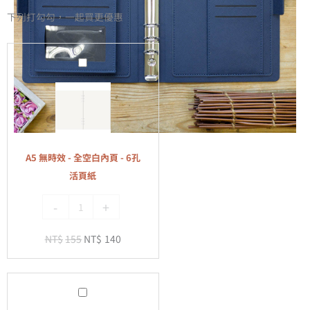
下列打勾勾，一起買更優惠
A5
無
時
效
-
全
A5 無時效 - 全空白內頁 - 6孔
空
活頁紙
白
-
+
內
頁
NT$
155
NT$
140
-
6
孔
A5
活