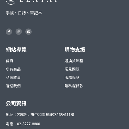
手帳、日誌、筆記本
F
I
L
a
n
i
c
s
n
e
t
e
b
a
o
g
o
r
網站導覽
購物支援
k
a
-
m
f
首頁
退換貨流程
所有商品
常見問題
品牌故事
服務條款
聯絡我們
隱私權條款
公司資訊
地址：235新北市中和區建康路168號11樓
電話：02-8227-8800