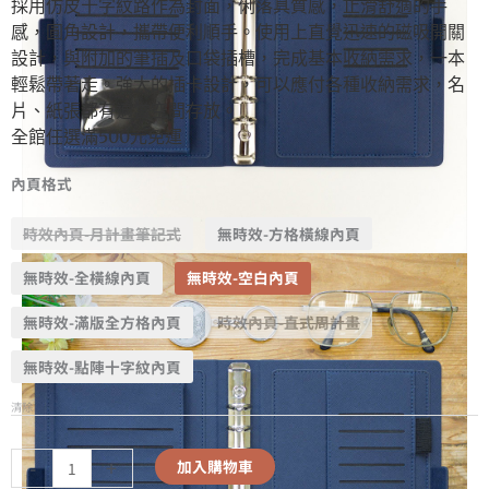
採用仿皮十字紋路作為封面，俐落具質感，止滑舒適的手
感，圓角設計，攜帶便利順手。使用上直覺迅速的磁吸開關
設計，與附加的筆插及口袋插槽，完成基本收納需求，一本
輕鬆帶著走。強大的插卡設計，可以應付各種收納需求，名
片、紙張都有適當空間存放。
全館任選滿500元免運
內頁格式
時效內頁-月計畫筆記式
無時效-方格橫線內頁
無時效-全橫線內頁
無時效-空白內頁
無時效-滿版全方格內頁
時效內頁-直式周計畫
無時效-點陣十字紋內頁
清除
-
+
加入購物車