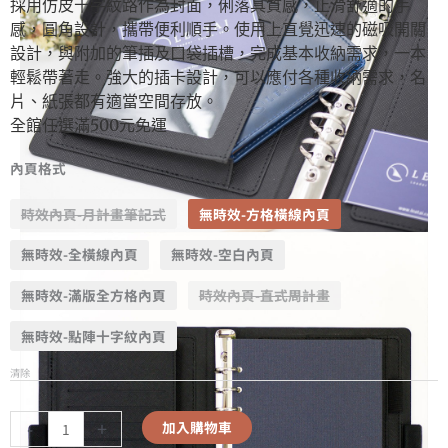
採用仿皮十字紋路作為封面，俐落具質感，止滑舒適的手
感，圓角設計，攜帶便利順手。使用上直覺迅速的磁吸開關
設計，與附加的筆插及口袋插槽，完成基本收納需求，一本
輕鬆帶著走。強大的插卡設計，可以應付各種收納需求，名
片、紙張都有適當空間存放。
全館任選滿500元免運
內頁格式
時效內頁-月計畫筆記式
無時效-方格橫線內頁
無時效-全橫線內頁
無時效-空白內頁
無時效-滿版全方格內頁
時效內頁-直式周計畫
無時效-點陣十字紋內頁
清除
-
+
加入購物車