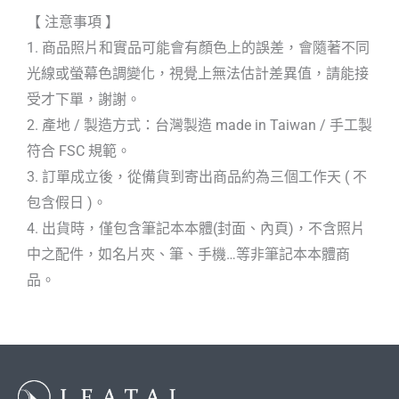
【 注意事項 】
1. 商品照片和實品可能會有顏色上的誤差，會隨著不同
光線或螢幕色調變化，視覺上無法估計差異值，請能接
受才下單，謝謝。
2. 產地 / 製造方式：台灣製造 made in Taiwan / 手工製
符合 FSC 規範。
3. 訂單成立後，從備貨到寄出商品約為三個工作天 ( 不
包含假日 )。
4. 出貨時，僅包含筆記本本體(封面、內頁)，不含照片
中之配件，如名片夾、筆、手機…等非筆記本本體商
品。