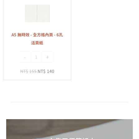
無
頁
時
紙
效
-
全
A5 無時效 - 全方格內頁 - 6孔
方
活頁紙
格
-
+
內
頁
NT$
155
NT$
140
-
6
孔
活
頁
紙