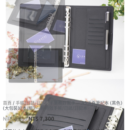
首頁
/
手帳/日誌/日記本
/ 業務好幫手 – A5活頁筆記本 (黑色)
(大包裝10本/組) – 無時效手帳/日誌/日記本
NT$
8,800
NT$
7,300