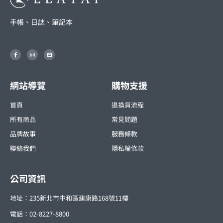
手帳、日誌、筆記本
F
I
L
a
n
i
c
s
n
e
t
e
b
a
o
g
o
r
網站導覽
購物支援
k
a
-
m
f
首頁
退換貨流程
所有商品
常見問題
品牌故事
服務條款
聯絡我們
隱私權條款
公司資訊
地址：235新北市中和區建康路168號11樓
電話：02-8227-8800