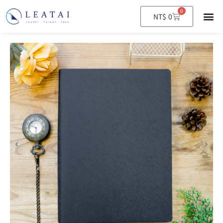
0
購
NT$
0
物
籃