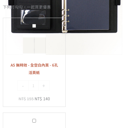
下列打勾勾，一起買更優惠
A5
無
時
效
-
全
A5 無時效 - 全空白內頁 - 6孔
空
活頁紙
白
-
+
內
頁
NT$
155
NT$
140
-
6
孔
A5
活