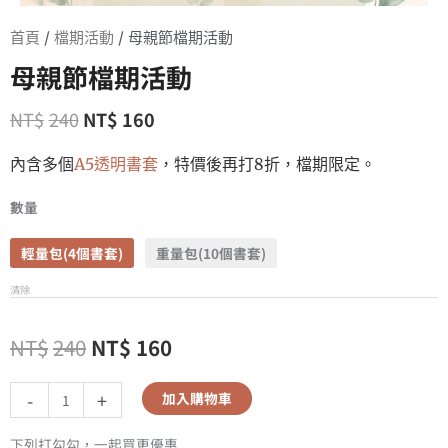
首頁
/
檔期活動
/ 母親節檔期活動
母親節檔期活動
NT$
240
NT$
160
內含多個
A5透明書套
，特價後再打8折，檔期限定。
數量
輕量包(4個書套)
重量包(10個書套)
清除
NT$
240
NT$
160
-
+
加入購物車
下列打勾勾，一起買更優惠