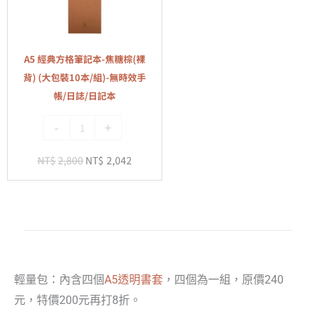
組)
方
格
筆
A5 經典方格筆記本-焦糖棕(裸
記
背) (大包裝10本/組)-無時效手
本-
帳/日誌/日記本
焦
-
+
糖
棕
NT$
2,800
NT$
2,042
(裸
背)
(大
包
裝
10
本/
輕量包：內含四個
A5透明書套
，四個為一組，原價240
組)-
元，特價200元再打8折。
無