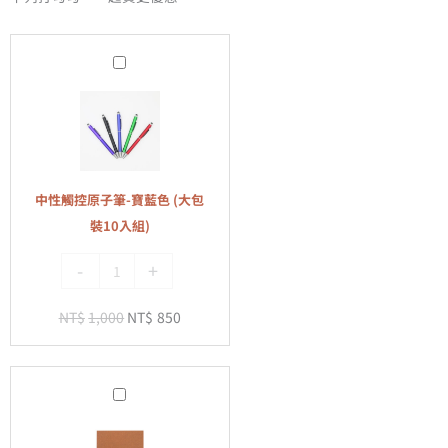
中
性
觸
控
原
子
中性觸控原子筆-寶藍色 (大包
筆-
裝10入組)
寶
-
+
藍
色
NT$
1,000
NT$
850
(大
包
裝
A5
10
經
入
典