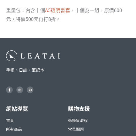
時
重量包：內含十個
A5透明書套
，十個為一組，原價600
效
元，特價500元再打8折。
手
帳/
日
誌/
日
記
本
手帳、日誌、筆記本
F
I
L
a
n
i
c
s
n
e
t
e
b
a
o
g
o
r
網站導覽
購物支援
k
a
-
m
f
首頁
退換貨流程
所有商品
常見問題