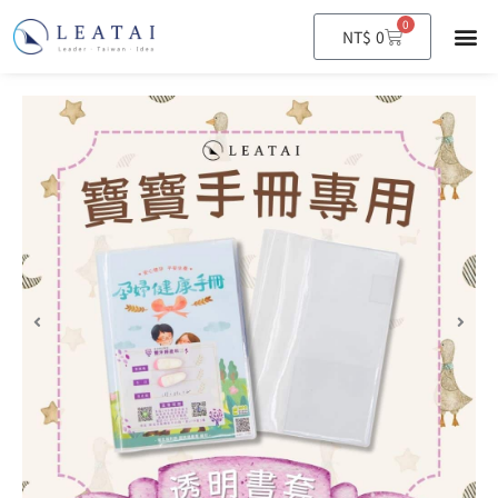
0
購
NT$
0
物
籃