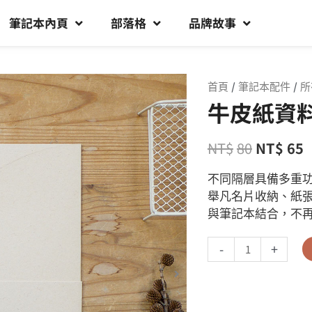
筆記本內頁
部落格
品牌故事
首頁
/
筆記本配件
/
所
牛皮紙資料
NT$
80
NT$
65
不同隔層具備多重
舉凡名片收納、紙
與筆記本結合，不
-
+