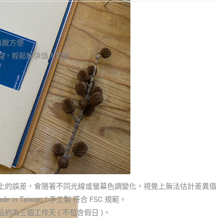
無敵方便
間，輕鬆解決惱人問題
顏色上的誤差，會隨著不同光線或螢幕色調變化，視覺上無法估計差異
 in Taiwan / 手工製 符合 FSC 規範。
約為三個工作天 ( 不包含假日 )。