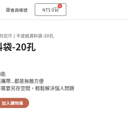
0
購
NT$
0
會員帳號
物
籃
有配件
/ 牛皮紙資料袋-20孔
袋-20孔
功能
張攜帶…都是無敵方便
再需要另存空間，輕鬆解決惱人問題
加入購物車