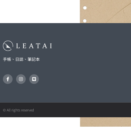
手帳、日誌、筆記本
F
I
L
a
n
i
c
s
n
e
t
e
b
a
o
g
o
r
k
a
© All rights reserved
-
m
f