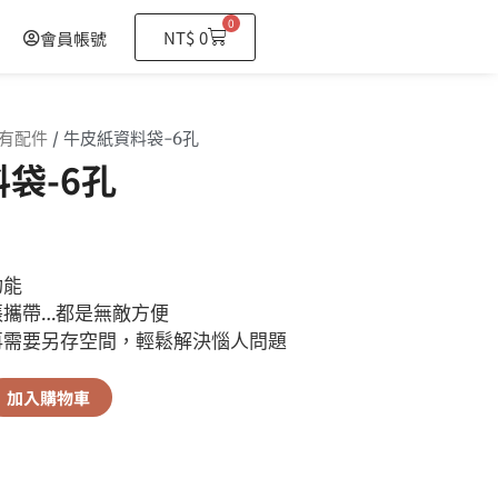
0
購
NT$
0
會員帳號
物
籃
有配件
/ 牛皮紙資料袋-6孔
袋-6孔
功能
張攜帶…都是無敵方便
再需要另存空間，輕鬆解決惱人問題
加入購物車