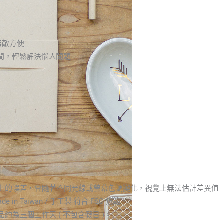
無敵方便
間，輕鬆解決惱人問題
顏色上的誤差，會隨著不同光線或螢幕色調變化，視覺上無法估計差異
 in Taiwan / 手工製 符合 FSC 規範。
約為三個工作天 ( 不包含假日 )。