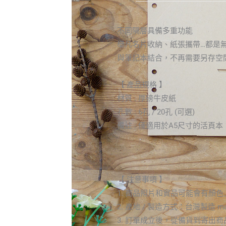
不同隔層具備多重功能
舉凡名片收納、紙張攜帶…都是
與筆記本結合，不再需要另存空
【 產品規格 】
材質 : 厚磅牛皮紙
孔數 : 6孔 / 20孔 (可選)
備註 : 僅適用於A5尺寸的活頁本
【 注意事項 】
1. 商品照片和實品可能會有
2. 產地 / 製造方式：台灣製造 made
3. 訂單成立後，從備貨到寄出商品