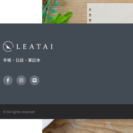
手帳、日誌、筆記本
F
I
L
a
n
i
c
s
n
e
t
e
b
a
o
g
o
r
k
a
© All rights reserved
-
m
f