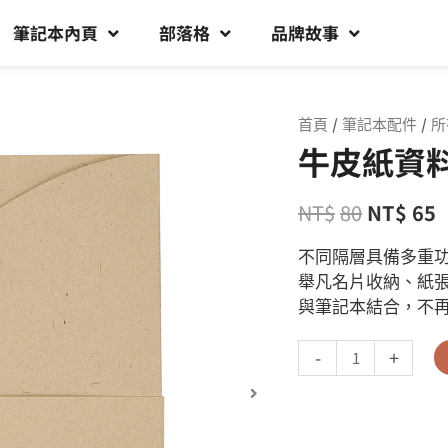
筆記本內頁
部落格
品牌故事
首頁
/
筆記本配件
/
所
牛皮紙資料
NT$
80
NT$
65
不同隔層具備多重
舉凡名片收納、紙
與筆記本結合，不
-
+