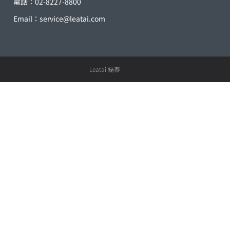
電話：02-8227-8800
Email：
service@leatai.com
Leatai 磊泰