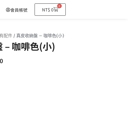
0
購
NT$
0
會員帳號
物
籃
有配件
/ 真皮收納盤 – 咖啡色(小)
– 咖啡色(小)
0