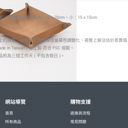
開時尺寸約為大：15 x 20cm，小：15 x 15cm
顏色上的誤差，會隨著不同光線或螢幕色調變化，視覺上無法估計差異
 in Taiwan / 手工製 符合 FSC 規範。
約為三個工作天 ( 不包含假日 )。
網站導覽
購物支援
首頁
退換貨流程
所有商品
常見問題