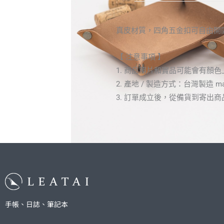
真皮材質，四角五金扣可自由開闔，攤
【 注意事項 】
1. 商品照片和實品可能會有
2. 產地 / 製造方式：台灣製造 made
3. 訂單成立後，從備貨到寄出商品
手帳、日誌、筆記本