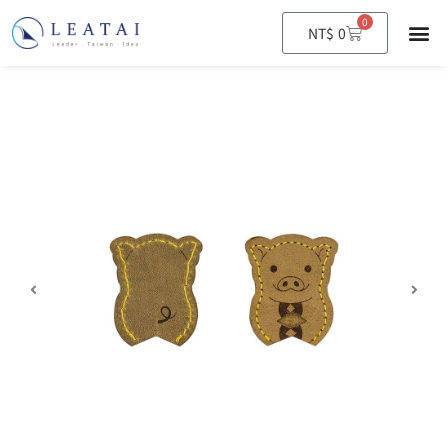
0
購
NT$
0
物
籃