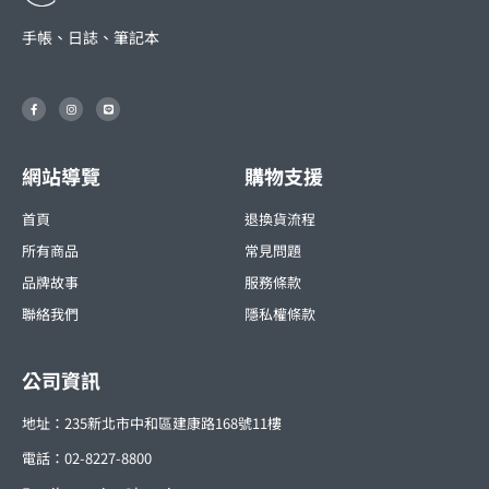
手帳、日誌、筆記本
F
I
L
a
n
i
c
s
n
e
t
e
b
a
o
g
o
r
網站導覽
購物支援
k
a
-
m
f
首頁
退換貨流程
所有商品
常見問題
品牌故事
服務條款
聯絡我們
隱私權條款
公司資訊
地址：235新北市中和區建康路168號11樓
電話：02-8227-8800