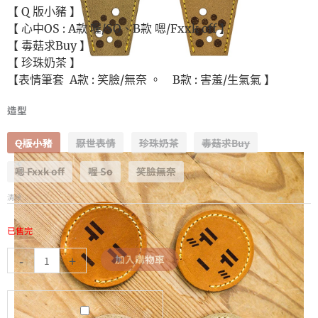
【 Q 版小豬 】
【 心中OS : A款 喔/SO、B款 嗯/Fxxk off 】
【 毒菇求Buy 】
【 珍珠奶茶 】
【表情筆套 A款 : 笑臉/無奈 。 B款 : 害羞/生氣氣 】
造型
Q版小豬
厭世表情
珍珠奶茶
毒菇求Buy
嗯 Fxxk off
喔 So
笑臉無奈
清除
已售完
-
+
加入購物車
中