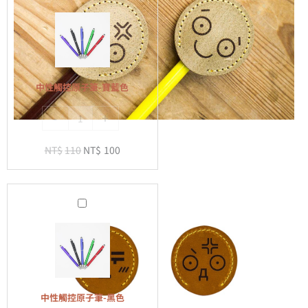
性
觸
控
原
子
中性觸控原子筆-寶藍色
筆-
-
+
寶
藍
NT$
110
NT$
100
色
中
性
觸
控
原
子
中性觸控原子筆-黑色