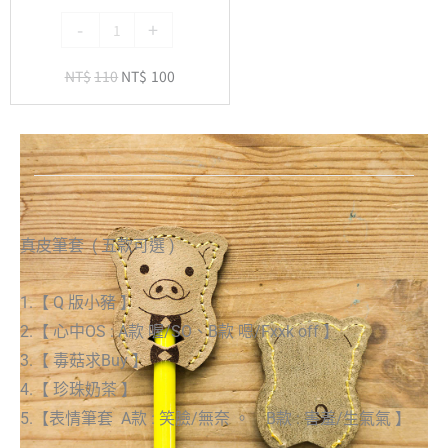
筆-
-
+
黑
色
NT$
110
NT$
100
真皮筆套 ( 五款可選 )
1.【 Q 版小豬 】
2.【 心中OS : A款 喔/SO、B款 嗯/Fxxk off 】
3.【 毒菇求Buy 】
4.【 珍珠奶茶 】
5.【表情筆套 A款 : 笑臉/無奈 。 B款 : 害羞/生氣氣 】