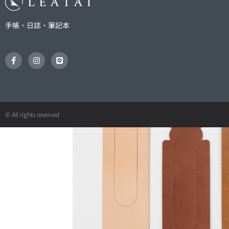
手帳、日誌、筆記本
F
I
L
a
n
i
c
s
n
e
t
e
b
a
o
g
o
r
k
a
© All rights reserved
-
m
f