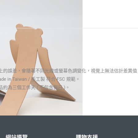
顏色上的誤差，會隨著不同光線或螢幕色調變化，視覺上無法估計差異
 in Taiwan / 手工製 符合 FSC 規範。
約為三個工作天 ( 不包含假日 )。
網站導覽
購物支援