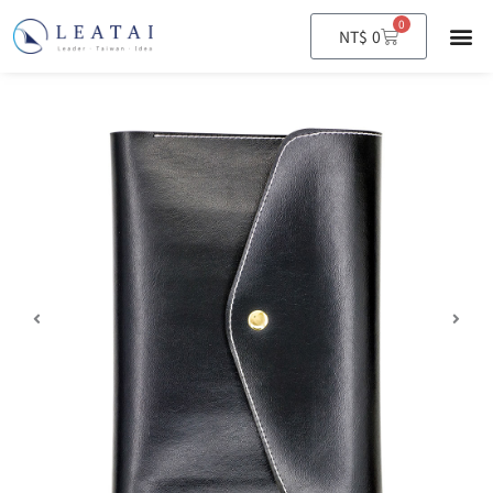
0
購
NT$
0
物
籃