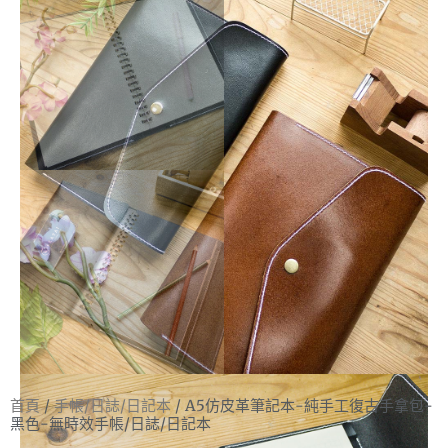
首頁
/
手帳/日誌/日記本
/ A5仿皮革筆記本-純手工復古手拿包-
黑色-無時效手帳/日誌/日記本