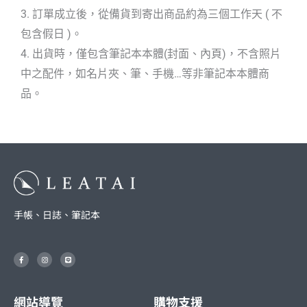
3. 訂單成立後，從備貨到寄出商品約為三個工作天 ( 不
包含假日 )。
4. 出貨時，僅包含筆記本本體(封面、內頁)，不含照片
中之配件，如名片夾、筆、手機…等非筆記本本體商
品。
手帳、日誌、筆記本
F
I
L
a
n
i
c
s
n
e
t
e
b
a
o
g
o
r
網站導覽
購物支援
k
a