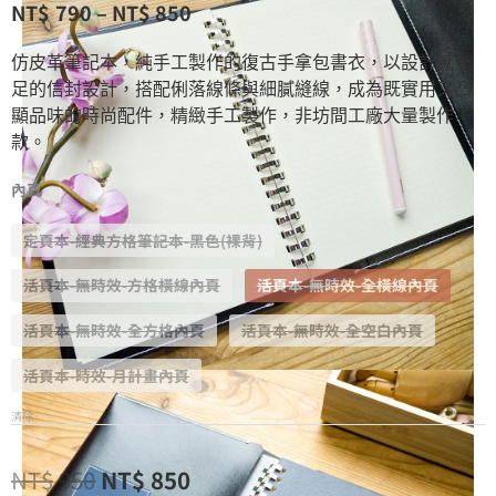
NT$
790
–
NT$
850
仿皮革筆記本，純手工製作的復古手拿包書衣，以設計感十
足的信封設計，搭配俐落線條與細膩縫線，成為既實用又凸
顯品味的時尚配件，精緻手工製作，非坊間工廠大量製作
款。
內頁
定頁本-經典方格筆記本-黑色(裸背)
活頁本-無時效-方格橫線內頁
活頁本-無時效-全橫線內頁
活頁本-無時效-全方格內頁
活頁本-無時效-全空白內頁
活頁本-時效-月計畫內頁
清除
NT$
950
NT$
850