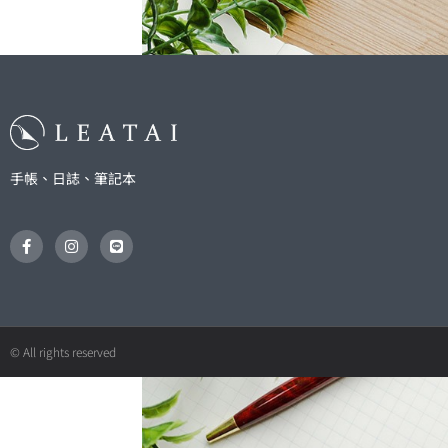
手帳、日誌、筆記本
F
I
L
a
n
i
c
s
n
e
t
e
b
a
o
g
o
r
k
a
© All rights reserved
-
m
f