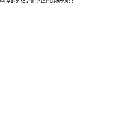
讓可愛的迴紋針擺脫蚊香的稱號吧！