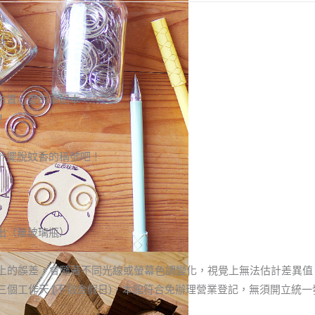
針
！
布置心愛的筆記本，
！
針擺脫蚊香的稱號吧！
寄出（無玻璃瓶）
上的誤差，會隨著不同光線或螢幕色調變化，視覺上無法估計差異值
三個工作天
(
不包含假日
)
，本館符合免辦理營業登記，無須開立統一