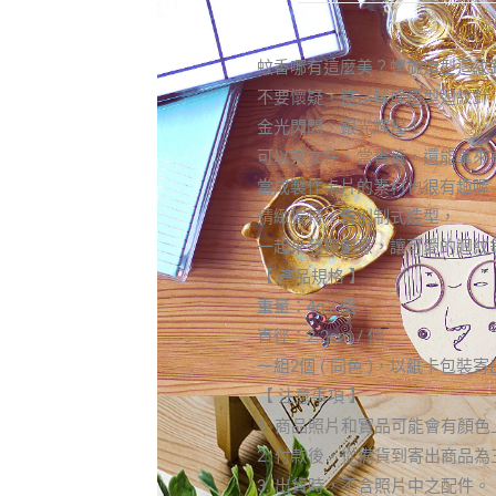
蚊香哪有這麼美？螺旋造型迴紋
不要懷疑，這是螺旋造型迴紋針
金光閃閃、銀光輝煌！
可以夾文件、當書籤，還能拿來
當成製作卡片的素材也很有趣喔
精緻獨特，告別制式造型，
一起來發揮創意，讓可愛的迴紋
【 產品規格 】
重量：4g / 組
直徑：2.2cm / 個
一組2個 ( 同色 )，以紙卡包裝
【 注意事項 】
1.
商品照片和實品可能會有顏色
2.
付款後，從備貨到寄出商品為
3.
出貨時，不含照片中之配件。