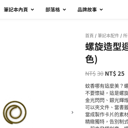
筆記本內頁
部落格
品牌故事
首頁
/
筆記本配件
/
所
螺旋造型迴
色)
NT$
30
NT$
25
蚊香哪有這麼美？
不要懷疑，這是螺
金光閃閃、銀光輝
可以夾文件、當書
當成製作卡片的素
精緻獨特，告別制