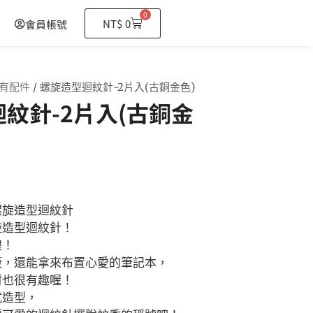
0
購
NT$
0
會員帳號
物
籃
有配件
/ 螺旋造型迴紋針-2片入(古銅金色)
紋針-2片入(古銅金
螺旋造型迴紋針
旋造型迴紋針！
煌！
籤，還能拿來布置心愛的筆記本，
材也很有趣喔！
式造型，