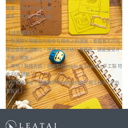
飛機：約3.0*3.0cm/個
情書：約3.0*2.0cm/個
書本：約3.0*1.8cm/個
【 注意事項 】
1. 商品照片和實品可能會有顏色上的誤差，會隨著不同光
線或螢幕色調變化，視覺上無法估計差異值，請能接受才
下單，謝謝。
2. 產地 / 製造方式：台灣製造 made in Taiwan / 手工製 符
合 FSC 規範。
3. 訂單成立後，從備貨到寄出商品約為三個工作天 ( 不包
含假日 )。