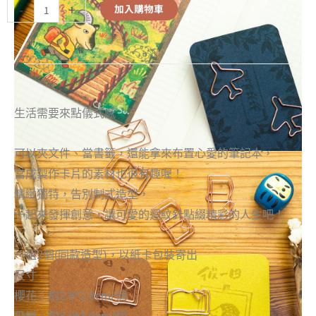
-
+
加入購物車
生活需要來點儀式感
可以夾文件、當書籤，還能拿來布置心愛的筆記本，
當成製作卡片的素材也很有趣喔！
精緻獨特，告別制式造型，
一起來發揮創意，讓可愛的迴紋針點綴精彩的人生吧！
一組2個(同款造型)，以紙卡包裝寄出
尺寸
櫻花：約2.8*2.8cm/個