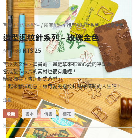
首頁
/
筆記本配件
/
所有配件
/ 造型迴紋針系列 – 玫瑰金色
造型迴紋針系列 – 玫瑰金色
NT$
30
NT$
25
可以夾文件、當書籤，還能拿來布置心愛的筆記本，
當成製作卡片的素材也很有趣喔！
精緻獨特，告別制式造型，
一起來發揮創意，讓可愛的迴紋針點綴精彩的人生吧！
造型
飛機
書本
情書
櫻花
清除