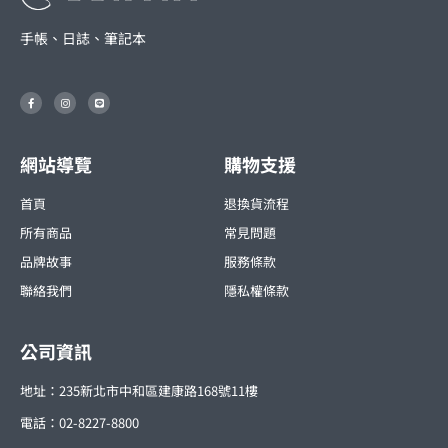
手帳、日誌、筆記本
F
I
L
a
n
i
c
s
n
e
t
e
b
a
o
g
o
r
網站導覽
購物支援
k
a
-
m
f
首頁
退換貨流程
所有商品
常見問題
品牌故事
服務條款
聯絡我們
隱私權條款
公司資訊
地址：235新北市中和區建康路168號11樓
電話：02-8227-8800