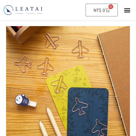
0
購
NT$
0
物
籃