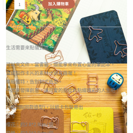
-
+
加入購物車
生活需要來點儀式感
可以夾文件、當書籤，還能拿來布置心愛的筆記本，
當成製作卡片的素材也很有趣喔！
精緻獨特，告別制式造型，
一起來發揮創意，讓可愛的迴紋針點綴精彩的人生吧！
一組2個(同款造型)，以紙卡包裝寄出
尺寸
櫻花：約2.8*2.8cm/個