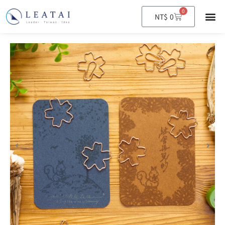
0
購
NT$
0
物
籃