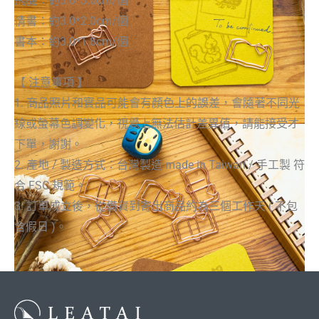
飛機：約3.0*3.0cm/個
情書：約3.0*2.0cm/個
書本：約3.0*1.8cm/個
【 注意事項 】
1. 商品照片和實品可能會有顏色上的誤差，會隨著不同光
線或螢幕色調變化，視覺上無法估計差異值，請能接受才
下單，謝謝。
2. 產地 / 製造方式：台灣製造 made in Taiwan / 手工製 符
合 FSC 規範。
3. 訂單成立後，從備貨到寄出商品約為三個工作天 ( 不包
含假日 )。