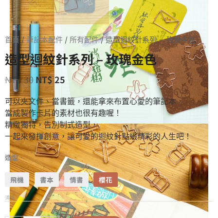
首頁
/
筆記本配件
/
所有配件
/ 造型迴紋針系列 – 玫瑰金色
造型迴紋針系列 – 玫瑰金色
NT$
30
NT$
25
可以夾文件、當書籤，還能拿來布置心愛的筆記本，
當成製作卡片的素材也很有趣喔！
精緻獨特，告別制式造型，
一起來發揮創意，讓可愛的迴紋針點綴精彩的人生吧！
造型
飛機
書本
情書
櫻花
清除