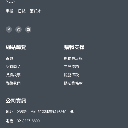
手帳、日誌、筆記本
F
I
L
a
n
i
c
s
n
e
t
e
b
a
o
g
o
r
網站導覽
購物支援
k
a
-
m
f
首頁
退換貨流程
所有商品
常見問題
品牌故事
服務條款
聯絡我們
隱私權條款
公司資訊
地址：235新北市中和區建康路168號11樓
電話：02-8227-8800