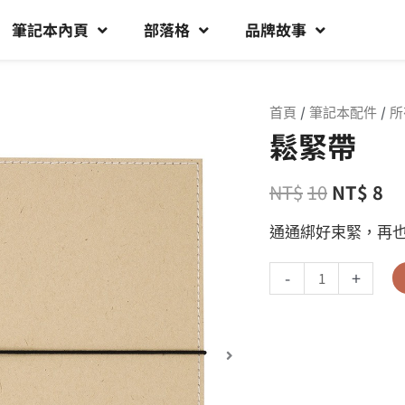
筆記本內頁
部落格
品牌故事
首頁
/
筆記本配件
/
所
鬆緊帶
NT$
10
NT$
8
通通綁好束緊，再也
-
+