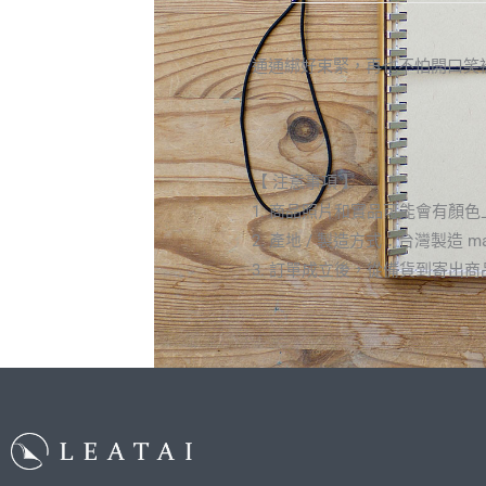
通通綁好束緊，再也不怕開口笑被
【 注意事項 】
1. 商品照片和實品可能會有
2. 產地 / 製造方式：台灣製造 made
3. 訂單成立後，從備貨到寄出商品