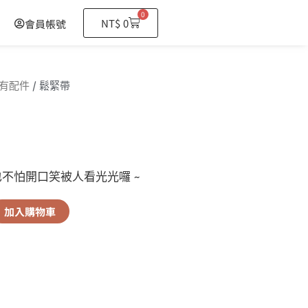
0
購
NT$
0
會員帳號
物
籃
有配件
/ 鬆緊帶
不怕開口笑被人看光光囉 ~
加入購物車