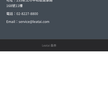
168號11樓
電話：02-8227-8800
Email：
service@leatai.com
Leatai 磊泰