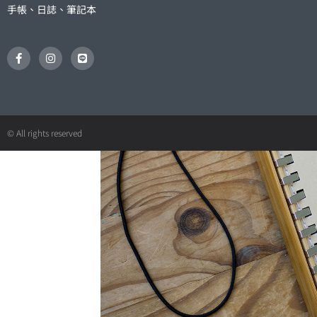
手帳、日誌、筆記本
F
I
L
a
n
i
c
s
n
e
t
e
b
a
o
g
o
r
k
a
© All rights reserved
-
m
f