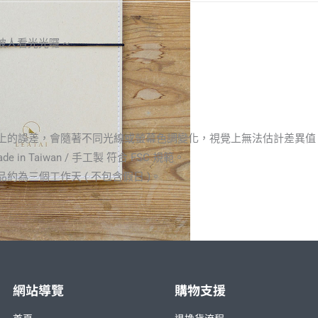
人看光光囉 ~
顏色上的誤差，會隨著不同光線或螢幕色調變化，視覺上無法估計差異
 in Taiwan / 手工製 符合 FSC 規範。
約為三個工作天 ( 不包含假日 )。
網站導覽
購物支援
首頁
退換貨流程