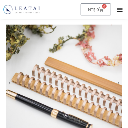
0
購
NT$
0
物
籃