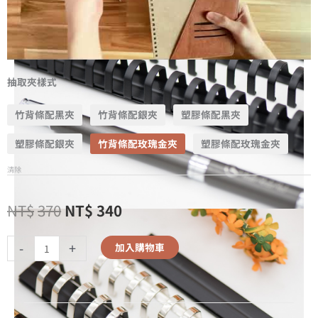
抽取夾樣式
竹背條配黑夾
竹背條配銀夾
塑膠條配黑夾
塑膠條配銀夾
竹背條配玫瑰金夾
塑膠條配玫瑰金夾
清除
NT$
370
NT$
340
-
+
加入購物車