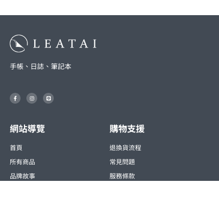
手帳、日誌、筆記本
F
I
L
a
n
i
c
s
n
e
t
e
b
a
o
g
o
r
網站導覽
購物支援
k
a
-
m
f
首頁
退換貨流程
所有商品
常見問題
品牌故事
服務條款
聯絡我們
隱私權條款