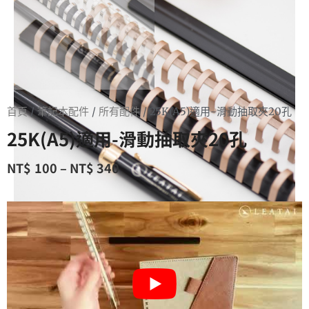
首頁
/
筆記本配件
/
所有配件
/ 25K(A5)適用-滑動抽取夾20孔
25K(A5)適用-滑動抽取夾20孔
NT$
100
–
NT$
340