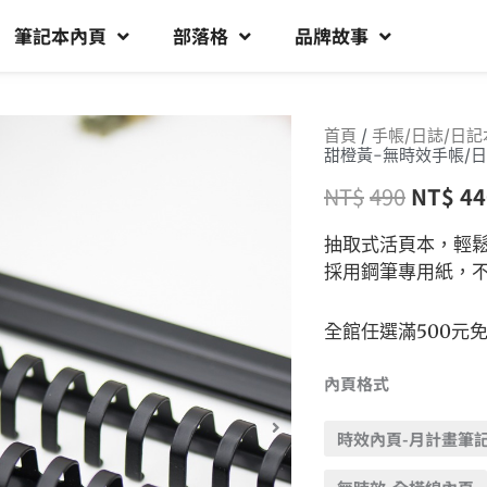
筆記本內頁
部落格
品牌故事
首頁
/
手帳/日誌/日記
甜橙黃-無時效手帳/日
NT$
490
NT$
44
抽取式活頁本，輕
採用鋼筆專用紙，
全館任選滿500元
內頁格式
時效內頁-月計畫筆