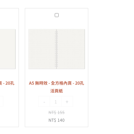
A5
無
時
效
-
全
方
格
內
 - 20孔
A5 無時效 - 全方格內頁 - 20孔
頁
活頁紙
-
-
+
20
孔
NT$
155
活
NT$
140
頁
紙