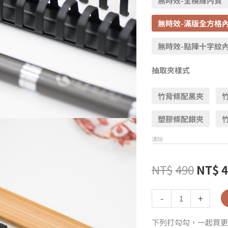
無時效-全橫線內頁
無時效-滿版全方格
無時效-點陣十字紋
抽取夾樣式
竹背條配黑夾
塑膠條配銀夾
清除
NT$
490
NT$
-
+
下列打勾勾，一起買更