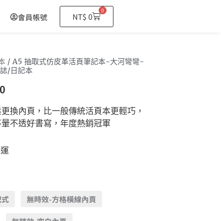
0
購
NT$
0
會員帳號
物
籃
本
/ A5 抽取式仿皮革活頁筆記本-大河彎彎-
誌/日記本
0
鬆更換內頁，比一般傳統活頁本更輕巧，
不暈不透好書寫，年度熱銷冠軍
免運
記式
無時效-方格橫線內頁