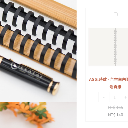
A5
無
時
效
-
全
空
白
內
A5 無時效 - 全空白內頁
頁
活頁紙
-
-
+
20
孔
NT$
155
活
NT$
140
頁
紙