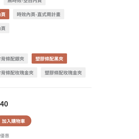
無時效-空白內頁
內頁
時效內頁-直式周計畫
內頁
竹背條配銀夾
塑膠條配黑夾
竹背條配玫瑰金夾
塑膠條配玫瑰金夾
440
加入購物車
優惠