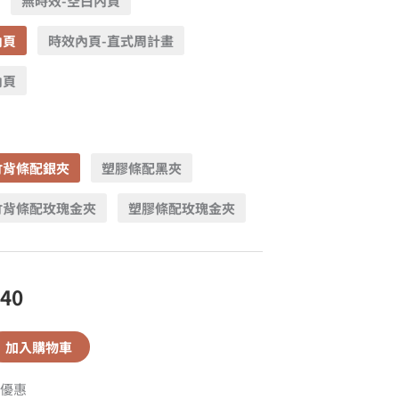
無時效-空白內頁
內頁
時效內頁-直式周計畫
內頁
竹背條配銀夾
塑膠條配黑夾
竹背條配玫瑰金夾
塑膠條配玫瑰金夾
540
加入購物車
優惠