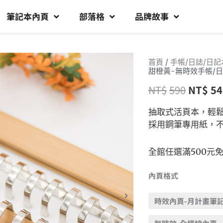
筆記本內頁
部落格
品牌故事
首頁
/
手帳/日誌/日記
甜橙黃-無時效手帳/日
NT$
590
NT$
54
抽取式活頁本，輕
採用鋼筆專用紙，
全館任選滿500元
內頁格式
時效內頁-月計畫筆