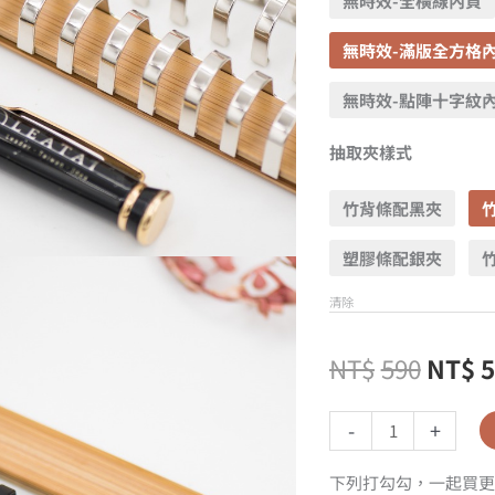
無時效-全橫線內頁
無時效-滿版全方格
無時效-點陣十字紋
抽取夾樣式
竹背條配黑夾
塑膠條配銀夾
清除
NT$
590
NT$
-
+
下列打勾勾，一起買更