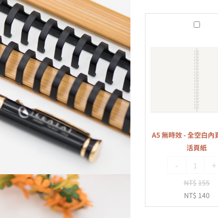
A5
無
時
效
-
全
空
白
內
A5 無時效 - 全空白內頁
頁
活頁紙
-
-
+
20
孔
NT$
155
活
NT$
140
頁
紙