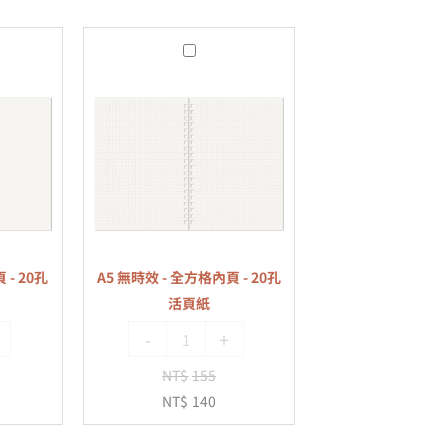
A5
無
時
效
-
全
方
格
內
 - 20孔
A5 無時效 - 全方格內頁 - 20孔
頁
活頁紙
-
-
+
20
孔
NT$
155
活
NT$
140
頁
紙