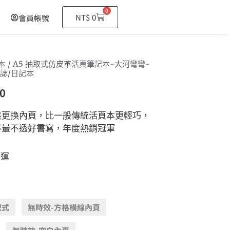
0
購
NT$
0
會員帳號
物
籃
本
/ A5 抽取式仿皮革活頁筆記本-大河彎彎-
誌/日記本
0
鬆更換內頁，比一般傳統活頁本更輕巧，
不暈不透好書寫，年度熱銷冠軍
免運
記式
無時效-方格橫線內頁