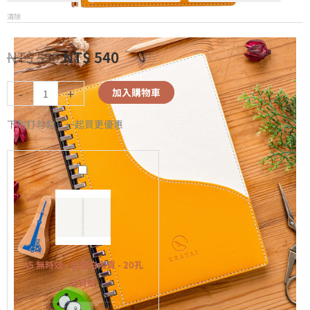
清除
NT$
590
NT$
540
-
+
加入購物車
下列打勾勾，一起買更優惠
A5
無
時
效
-
全
A5 無時效 - 全空白內頁 - 20孔
空
活頁紙
白