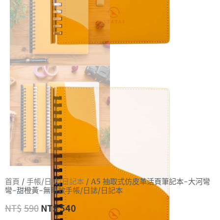
首頁
/
手帳/日誌/日記本
/ A5 抽取式仿皮革活頁筆記本-大河彎
彎-甜橙黃-無時效手帳/日誌/日記本
NT$
590
NT$
540