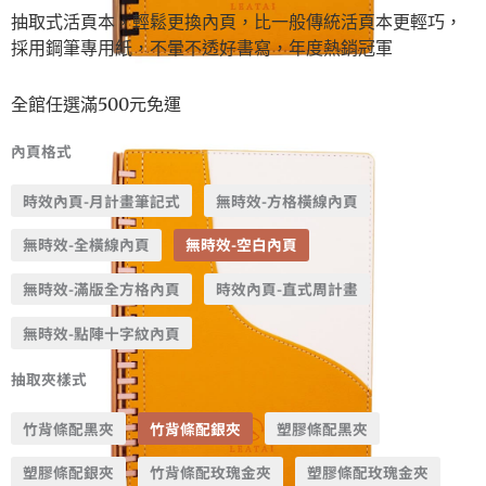
抽取式活頁本，輕鬆更換內頁，比一般傳統活頁本更輕巧，
採用鋼筆專用紙，不暈不透好書寫，年度熱銷冠軍
全館任選滿500元免運
內頁格式
時效內頁-月計畫筆記式
無時效-方格橫線內頁
無時效-全橫線內頁
無時效-空白內頁
無時效-滿版全方格內頁
時效內頁-直式周計畫
無時效-點陣十字紋內頁
抽取夾樣式
竹背條配黑夾
竹背條配銀夾
塑膠條配黑夾
塑膠條配銀夾
竹背條配玫瑰金夾
塑膠條配玫瑰金夾