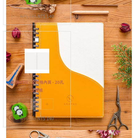
-
+
內
頁
NT$
155
NT$
140
-
20
孔
A5
活
無
頁
時
紙
效
-
全
A5 無時效 - 全方格內頁 - 20孔
方
活頁紙
格
-
+
內
頁
NT$
155
NT$
140
-
20
孔