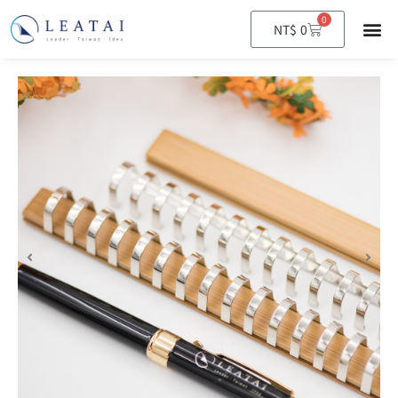
0
購
NT$
0
物
籃