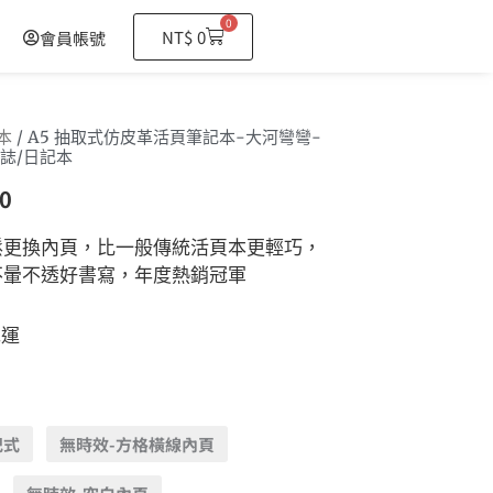
0
購
NT$
0
會員帳號
物
籃
本
/ A5 抽取式仿皮革活頁筆記本-大河彎彎-
誌/日記本
0
鬆更換內頁，比一般傳統活頁本更輕巧，
不暈不透好書寫，年度熱銷冠軍
免運
記式
無時效-方格橫線內頁