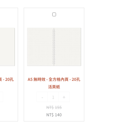
A5
無
時
效
-
全
方
格
內
 - 20孔
A5 無時效 - 全方格內頁 - 20孔
頁
活頁紙
-
-
+
20
孔
NT$
155
活
NT$
140
頁
紙