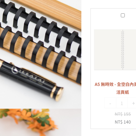
A5
無
時
效
-
全
空
白
內
A5 無時效 - 全空白內頁
頁
活頁紙
-
-
+
20
孔
NT$
155
活
NT$
140
頁
紙