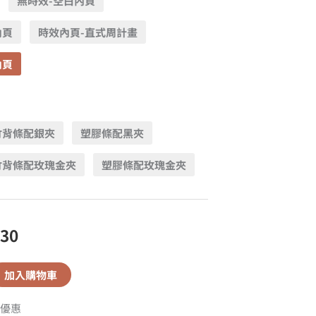
無時效-空白內頁
內頁
時效內頁-直式周計畫
內頁
竹背條配銀夾
塑膠條配黑夾
竹背條配玫瑰金夾
塑膠條配玫瑰金夾
630
加入購物車
優惠