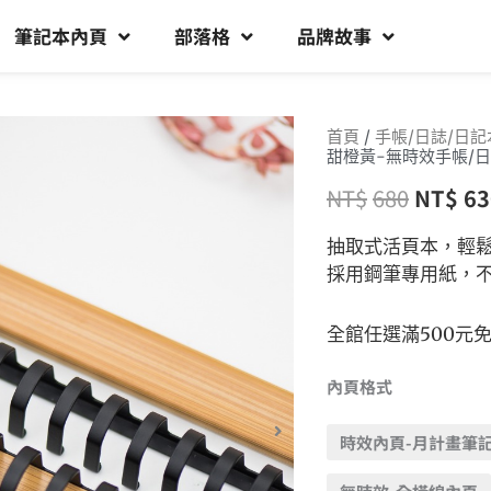
筆記本內頁
部落格
品牌故事
首頁
/
手帳/日誌/日記
甜橙黃-無時效手帳/日
NT$
680
NT$
63
抽取式活頁本，輕
採用鋼筆專用紙，
全館任選滿500元
內頁格式
時效內頁-月計畫筆