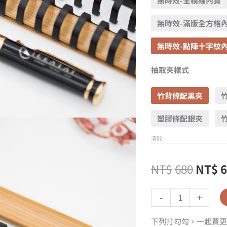
無時效-全橫線內頁
無時效-滿版全方格
無時效-點陣十字紋
抽取夾樣式
竹背條配黑夾
塑膠條配銀夾
清除
NT$
680
NT$
-
+
下列打勾勾，一起買更