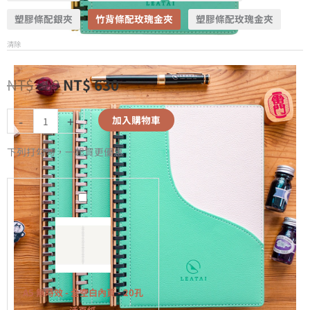
塑膠條配銀夾
竹背條配玫瑰金夾
塑膠條配玫瑰金夾
清除
NT$
680
NT$
630
-
+
加入購物車
下列打勾勾，一起買更優惠
A5
無
時
效
-
全
A5 無時效 - 全空白內頁 - 20孔
空