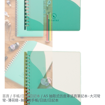
首頁
/
手帳/日誌/日記本
/ A5 抽取式仿皮革活頁筆記本-大河彎
彎-薄荷綠-無時效手帳/日誌/日記本