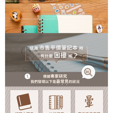
20
孔
活
頁
紙