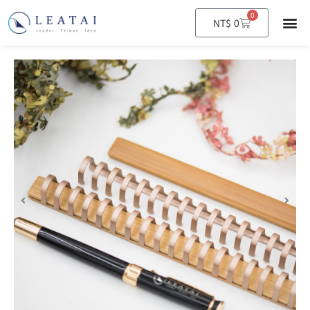
0
購
NT$
0
物
籃