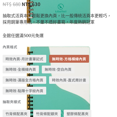
NT$
680
NT$
630
抽取式活頁本，輕鬆更換內頁，比一般傳統活頁本更輕巧，
採用鋼筆專用紙，不暈不透好書寫，年度熱銷冠軍
全館任選滿500元免運
內頁格式
時效內頁-月計畫筆記式
無時效-方格橫線內頁
無時效-全橫線內頁
無時效-空白內頁
無時效-滿版全方格內頁
時效內頁-直式周計畫
無時效-點陣十字紋內頁
抽取夾樣式
竹背條配黑夾
竹背條配銀夾
塑膠條配黑夾