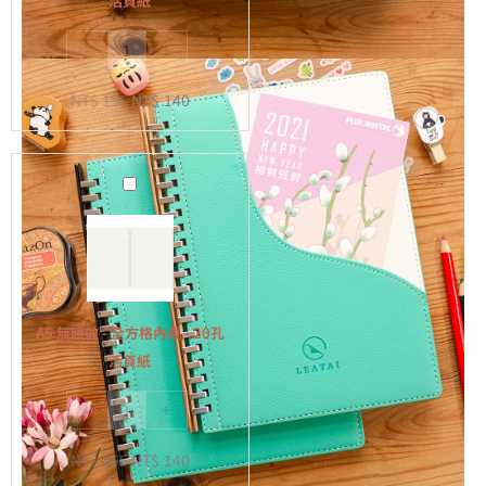
活頁紙
白
-
+
內
頁
NT$
155
NT$
140
-
20
孔
A5
活
無
頁
時
紙
效
-
全
A5 無時效 - 全方格內頁 - 20孔
方
活頁紙
格
-
+
內
頁
NT$
155
NT$
140
-