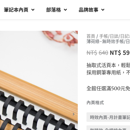
筆記本內頁
部落格
品牌故事
首頁
/
手帳/日誌/日記
薄荷綠-無時效手帳/日
NT$
640
NT$
59
抽取式活頁本，輕
採用鋼筆專用紙，
全館任選滿500元
內頁格式
時效內頁-月計畫筆