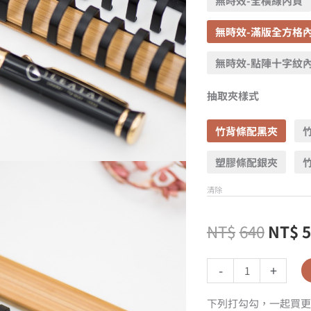
無時效-全橫線內頁
無時效-滿版全方格
無時效-點陣十字紋
抽取夾樣式
竹背條配黑夾
塑膠條配銀夾
清除
NT$
640
NT$
-
+
下列打勾勾，一起買更