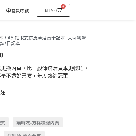
0
購
NT$
0
會員帳號
物
籃
本
/ A5 抽取式仿皮革活頁筆記本-大河彎彎-
誌/日記本
0
鬆更換內頁，比一般傳統活頁本更輕巧，
不暈不透好書寫，年度熱銷冠軍
免運
記式
無時效-方格橫線內頁