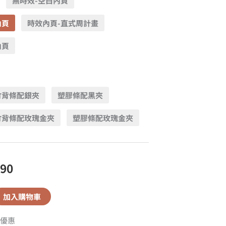
無時效-空白內頁
內頁
時效內頁-直式周計畫
內頁
竹背條配銀夾
塑膠條配黑夾
竹背條配玫瑰金夾
塑膠條配玫瑰金夾
590
加入購物車
優惠