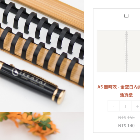
A5
無
時
效
-
全
空
白
內
A5 無時效 - 全空白內頁
頁
活頁紙
-
-
+
20
孔
NT$
155
活
NT$
140
頁
紙