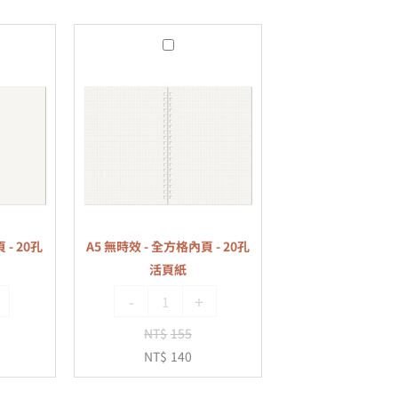
A5
無
時
效
-
全
方
格
內
 - 20孔
A5 無時效 - 全方格內頁 - 20孔
頁
活頁紙
-
-
+
20
孔
NT$
155
活
NT$
140
頁
紙