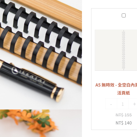
A5
無
時
效
-
全
空
白
內
A5 無時效 - 全空白內頁
頁
活頁紙
-
-
+
20
孔
NT$
155
活
NT$
140
頁
紙