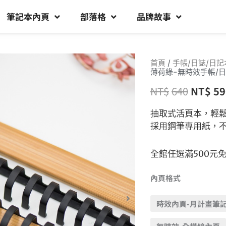
筆記本內頁
部落格
品牌故事
首頁
/
手帳/日誌/日記
薄荷綠-無時效手帳/日
NT$
640
NT$
59
抽取式活頁本，輕
採用鋼筆專用紙，
全館任選滿500元
內頁格式
時效內頁-月計畫筆