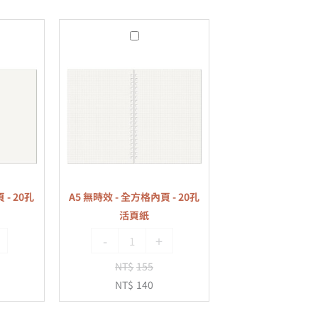
A5
無
時
效
-
全
方
格
內
 - 20孔
A5 無時效 - 全方格內頁 - 20孔
頁
活頁紙
-
-
+
20
孔
NT$
155
活
NT$
140
頁
紙