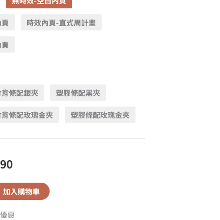
無時效-空白內頁
內頁
時效內頁-直式周計畫
內頁
竹背條配銀夾
塑膠條配黑夾
竹背條配玫瑰金夾
塑膠條配玫瑰金夾
590
加入購物車
優惠