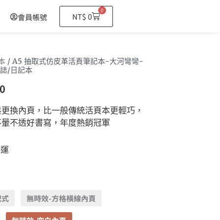
0
購
NT$
0
會員帳號
物
籃
本
/ A5 抽取式仿皮革活頁筆記本-大河彎彎-
誌/日記本
0
鬆更換內頁，比一般傳統活頁本更輕巧，
不暈不透好書寫，年度熱銷冠軍
免運
記式
無時效-方格橫線內頁