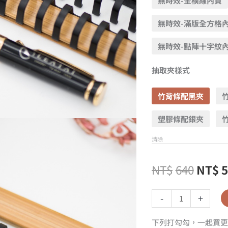
無時效-全橫線內頁
無時效-滿版全方格
無時效-點陣十字紋
抽取夾樣式
竹背條配黑夾
塑膠條配銀夾
清除
NT$
640
NT$
-
+
下列打勾勾，一起買更