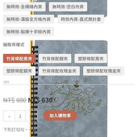
無時效-全橫線內頁
無時效-空白內頁
無時效-滿版全方格內頁
時效內頁-直式周計畫
無時效-點陣十字紋內頁
抽取夾樣式
竹背條配黑夾
竹背條配銀夾
塑膠條配黑夾
塑膠條配銀夾
竹背條配玫瑰金夾
塑膠條配玫瑰金夾
清除
NT$
680
NT$
630
-
+
加入購物車
下列打勾勾，一起買更優惠