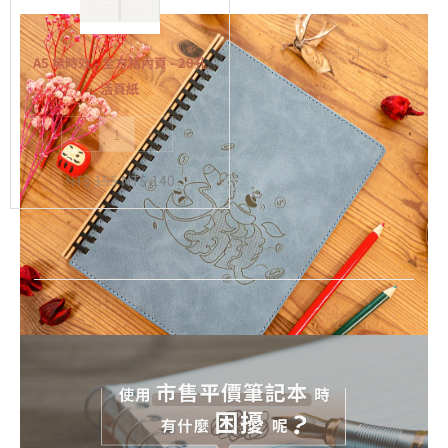
效
-
全
A5 無時效 - 全方格內頁 - 20孔
方
活頁紙
格
-
+
內
頁
NT$
155
NT$
140
-
20
孔
活
頁
紙