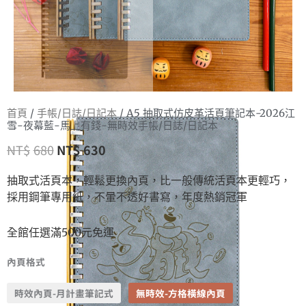
首頁
/
手帳/日誌/日記本
/ A5 抽取式仿皮革活頁筆記本-2026江
雪-夜幕藍-馬上有錢-無時效手帳/日誌/日記本
NT$
680
NT$
630
抽取式活頁本，輕鬆更換內頁，比一般傳統活頁本更輕巧，
採用鋼筆專用紙，不暈不透好書寫，年度熱銷冠軍
全館任選滿500元免運
內頁格式
時效內頁-月計畫筆記式
無時效-方格橫線內頁