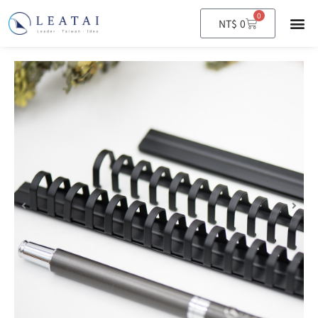
0
購
NT$
0
物
籃