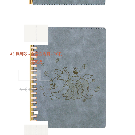
A5
無
時
效
-
全
A5 無時效 - 全空白內頁 - 20孔
空
活頁紙
白
-
+
內
頁
NT$
155
NT$
140
-
20
孔
A5
活
無
頁
時
紙