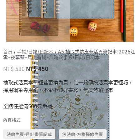
首頁
/
手帳/日誌/日記本
/ A5 抽取式仿皮革活頁筆記本-2026江
雪-夜幕藍-馬上有錢-無時效手帳/日誌/日記本
NT$
530
NT$
450
抽取式活頁本，輕鬆更換內頁，比一般傳統活頁本更輕巧，
採用鋼筆專用紙，不暈不透好書寫，年度熱銷冠軍
全館任選滿500元免運
內頁格式
時效內頁-月計畫筆記式
無時效-方格橫線內頁