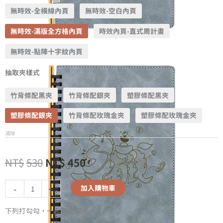
無時效-全橫線內頁
無時效-空白內頁
無時效-滿版全方格內頁
時效內頁-直式周計畫
無時效-點陣十字紋內頁
抽取夾樣式
竹背條配黑夾
竹背條配銀夾
塑膠條配黑夾
塑膠條配銀夾
竹背條配玫瑰金夾
塑膠條配玫瑰金夾
清除
NT$
530
NT$
450
-
+
加入購物車
下列打勾勾，一起買更優惠