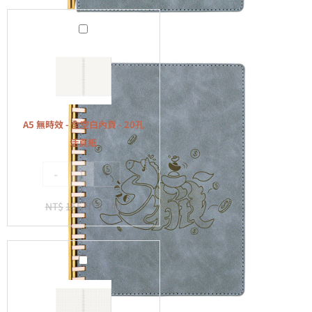
A5
無
時
效
-
全
A5 無時效 - 全空白內頁 - 20孔
空
活頁紙
白
-
+
內
頁
NT$
155
NT$
140
-
20
孔
A5
活
無
頁
時
紙