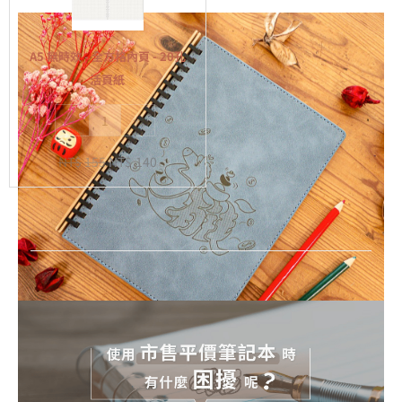
效
-
全
A5 無時效 - 全方格內頁 - 20孔
方
活頁紙
格
-
+
內
頁
NT$
155
NT$
140
-
20
孔
活
頁
紙