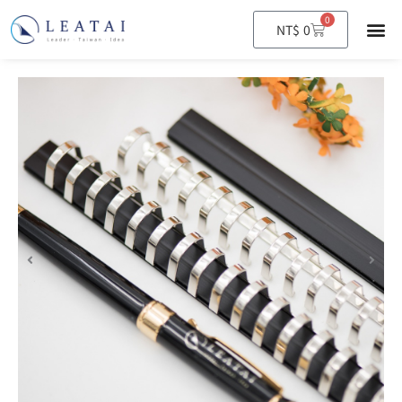
0
購
NT$
0
物
籃