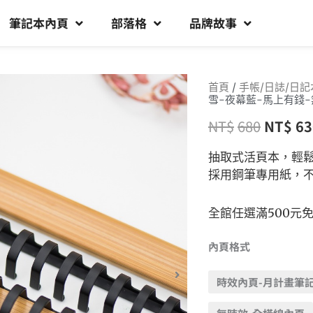
筆記本內頁
部落格
品牌故事
首頁
/
手帳/日誌/日記
雪-夜幕藍-馬上有錢-
NT$
680
NT$
63
抽取式活頁本，輕
採用鋼筆專用紙，
全館任選滿500元
內頁格式
時效內頁-月計畫筆