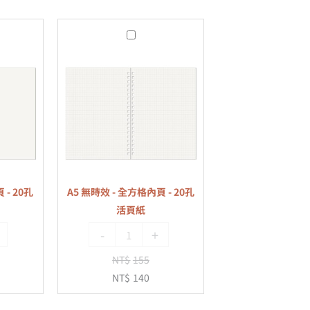
A5
無
時
效
-
全
方
格
內
 - 20孔
A5 無時效 - 全方格內頁 - 20孔
頁
活頁紙
-
-
+
20
孔
NT$
155
活
NT$
140
頁
紙