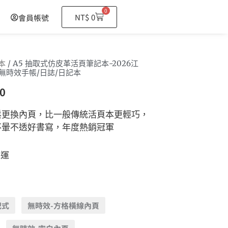
0
購
NT$
0
會員帳號
物
籃
本
/ A5 抽取式仿皮革活頁筆記本-2026江
無時效手帳/日誌/日記本
0
鬆更換內頁，比一般傳統活頁本更輕巧，
不暈不透好書寫，年度熱銷冠軍
免運
記式
無時效-方格橫線內頁