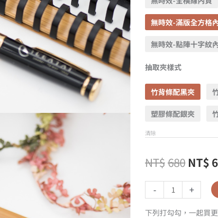
無時效-全橫線內頁
無時效-滿版全方格
無時效-點陣十字紋
抽取夾樣式
竹背條配黑夾
塑膠條配銀夾
清除
NT$
680
NT$
-
+
下列打勾勾，一起買更