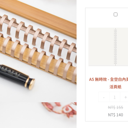
A5
無
時
效
-
全
空
白
內
A5 無時效 - 全空白內頁
頁
活頁紙
-
-
+
20
孔
NT$
155
活
NT$
140
頁
紙