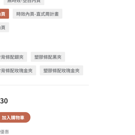
無時效-空白內頁
內頁
時效內頁-直式周計畫
內頁
竹背條配銀夾
塑膠條配黑夾
竹背條配玫瑰金夾
塑膠條配玫瑰金夾
630
加入購物車
優惠