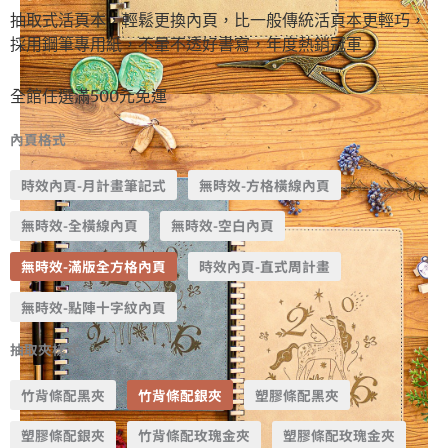
抽取式活頁本，輕鬆更換內頁，比一般傳統活頁本更輕巧，
採用鋼筆專用紙，不暈不透好書寫，年度熱銷冠軍
全館任選滿500元免運
內頁格式
時效內頁-月計畫筆記式
無時效-方格橫線內頁
無時效-全橫線內頁
無時效-空白內頁
無時效-滿版全方格內頁
時效內頁-直式周計畫
無時效-點陣十字紋內頁
抽取夾樣式
竹背條配黑夾
竹背條配銀夾
塑膠條配黑夾
塑膠條配銀夾
竹背條配玫瑰金夾
塑膠條配玫瑰金夾