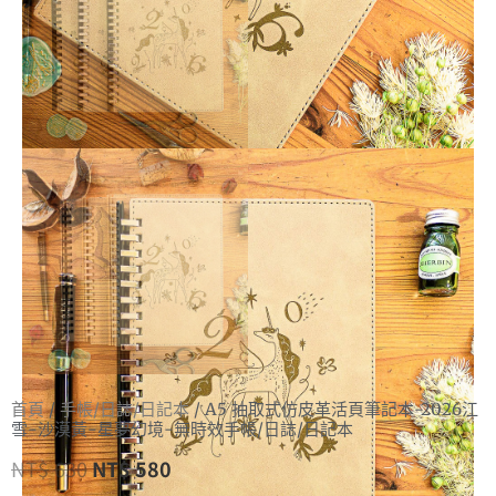
首頁
/
手帳/日誌/日記本
/ A5 抽取式仿皮革活頁筆記本-2026江
雪-沙漠黃-星夢幻境-無時效手帳/日誌/日記本
NT$
630
NT$
580