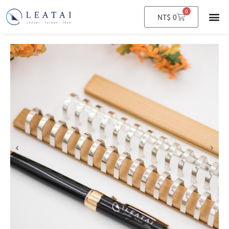
0
購
NT$
0
物
籃