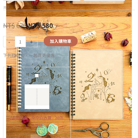
清除
NT$
630
NT$
580
-
+
加入購物車
下列打勾勾，一起買更優惠
A5
無
時
效
-
全
A5 無時效 - 全空白內頁 - 20孔
空
活頁紙
白