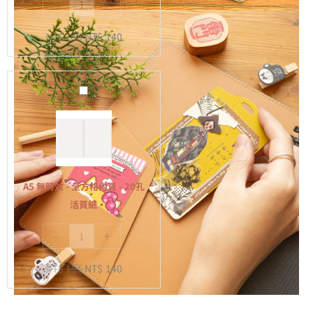
-
+
內
頁
NT$
155
NT$
140
-
20
孔
A5
活
無
頁
時
紙
效
-
全
A5 無時效 - 全方格內頁 - 20孔
方
活頁紙
格
-
+
內
頁
NT$
155
NT$
140
-
20
孔