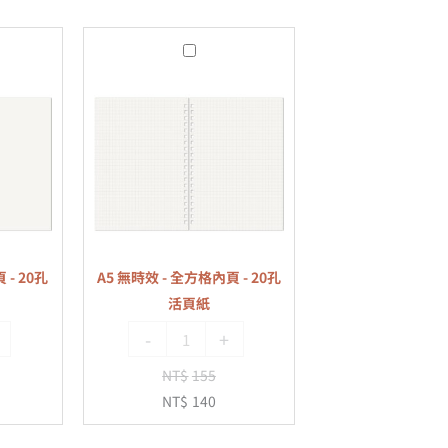
A5
無
時
效
-
全
方
格
內
 - 20孔
A5 無時效 - 全方格內頁 - 20孔
頁
活頁紙
-
-
+
20
孔
NT$
155
活
NT$
140
頁
紙