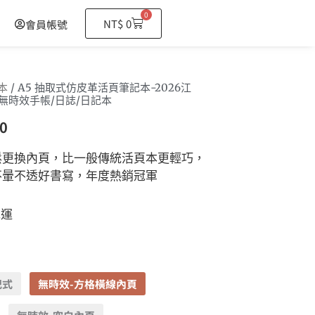
0
購
NT$
0
會員帳號
物
籃
本
/ A5 抽取式仿皮革活頁筆記本-2026江
無時效手帳/日誌/日記本
0
鬆更換內頁，比一般傳統活頁本更輕巧，
不暈不透好書寫，年度熱銷冠軍
免運
記式
無時效-方格橫線內頁