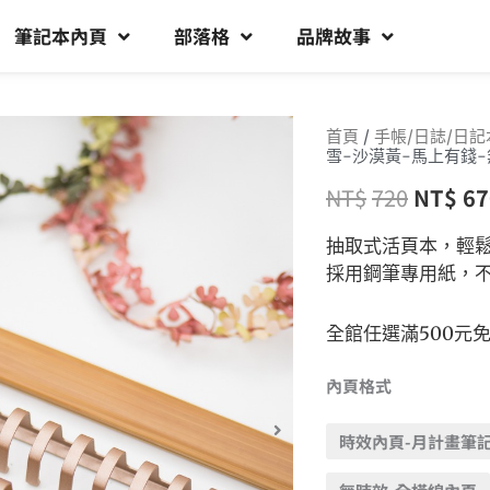
筆記本內頁
部落格
品牌故事
首頁
/
手帳/日誌/日記
雪-沙漠黃-馬上有錢-
NT$
720
NT$
67
抽取式活頁本，輕
採用鋼筆專用紙，
全館任選滿500元
內頁格式
時效內頁-月計畫筆