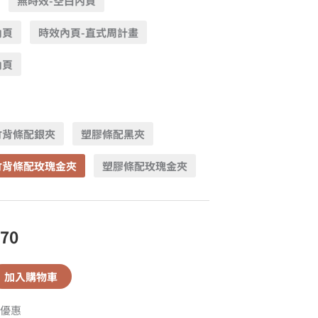
無時效-空白內頁
內頁
時效內頁-直式周計畫
內頁
竹背條配銀夾
塑膠條配黑夾
竹背條配玫瑰金夾
塑膠條配玫瑰金夾
670
加入購物車
優惠