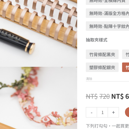
無時效-全橫線內頁
無時效-滿版全方格
無時效-點陣十字紋
抽取夾樣式
竹背條配黑夾
塑膠條配銀夾
清除
NT$
720
NT$
-
+
下列打勾勾，一起買更