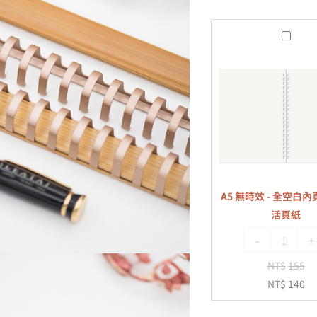
A5
無
時
效
-
全
空
白
內
A5 無時效 - 全空白內頁
頁
活頁紙
-
-
+
20
孔
NT$
155
活
NT$
140
頁
紙