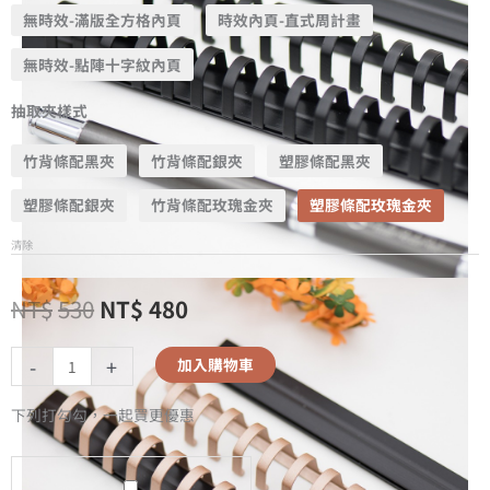
無時效-滿版全方格內頁
時效內頁-直式周計畫
無時效-點陣十字紋內頁
抽取夾樣式
竹背條配黑夾
竹背條配銀夾
塑膠條配黑夾
塑膠條配銀夾
竹背條配玫瑰金夾
塑膠條配玫瑰金夾
清除
NT$
530
NT$
480
-
+
加入購物車
下列打勾勾，一起買更優惠
A5