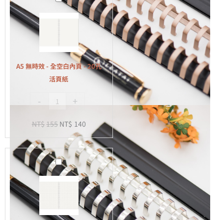
無
時
效
-
全
A5 無時效 - 全空白內頁 - 20孔
空
活頁紙
白
-
+
內
頁
NT$
155
NT$
140
-
20
孔
A5
活
無
頁
時
紙
效
-