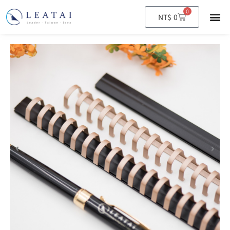
0
購
NT$
0
物
籃