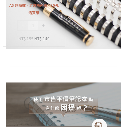
全
A5 無時效 - 全方格內頁 - 20孔
方
活頁紙
格
-
+
內
頁
NT$
155
NT$
140
-
20
孔
活
頁
紙