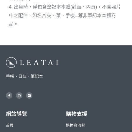
4. 出貨時，僅包含筆記本本體(封面、內頁)，不含照片
中之配件，如名片夾、筆、手機…等非筆記本本體商
品。
手帳、日誌、筆記本
F
I
L
a
n
i
c
s
n
e
t
e
b
a
o
g
o
r
網站導覽
購物支援
k
a
-
m
f
首頁
退換貨流程