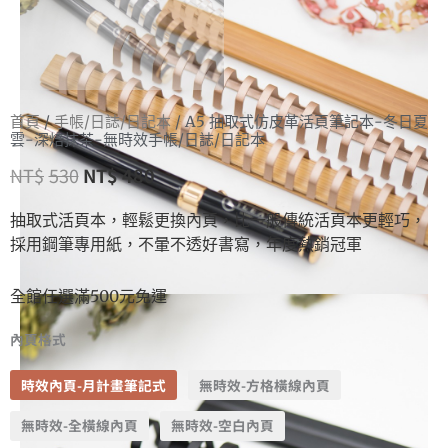
首頁
/
手帳/日誌/日記本
/ A5 抽取式仿皮革活頁筆記本-冬日夏
雲-深焙抹茶-無時效手帳/日誌/日記本
NT$
530
NT$
480
抽取式活頁本，輕鬆更換內頁，比一般傳統活頁本更輕巧，
採用鋼筆專用紙，不暈不透好書寫，年度熱銷冠軍
全館任選滿500元免運
內頁格式
時效內頁-月計畫筆記式
無時效-方格橫線內頁
無時效-全橫線內頁
無時效-空白內頁