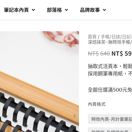
筆記本內頁
部落格
品牌故事
首頁
/
手帳/日誌/日記
深焙抹茶-無時效手帳/
NT$
640
NT$
59
抽取式活頁本，輕
採用鋼筆專用紙，
全館任選滿500元
內頁格式
時效內頁-月計畫筆