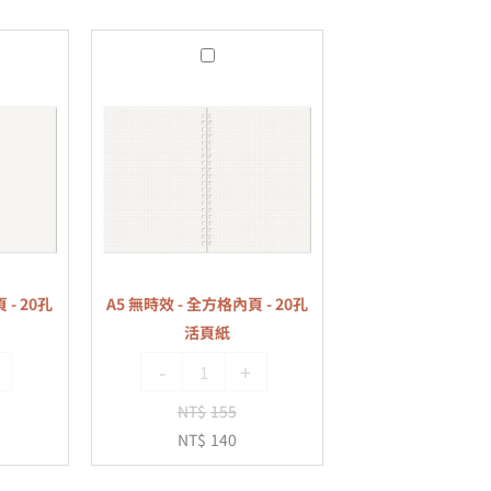
A5
無
時
效
-
全
方
格
內
 - 20孔
A5 無時效 - 全方格內頁 - 20孔
頁
活頁紙
-
-
+
20
孔
NT$
155
活
NT$
140
頁
紙