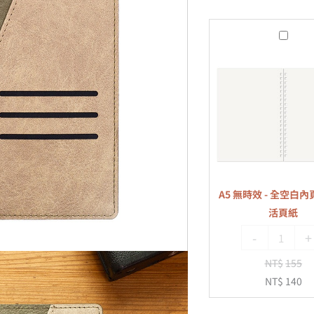
A5
無
時
效
-
全
空
白
內
A5 無時效 - 全空白內頁
頁
活頁紙
-
-
+
20
孔
NT$
155
活
NT$
140
頁
紙