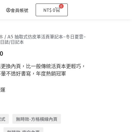
0
購
NT$
0
會員帳號
物
籃
本
/ A5 抽取式仿皮革活頁筆記本-冬日夏雲-
日誌/日記本
0
鬆更換內頁，比一般傳統活頁本更輕巧，
不暈不透好書寫，年度熱銷冠軍
免運
記式
無時效-方格橫線內頁