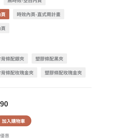
無時效-空白內頁
內頁
時效內頁-直式周計畫
內頁
竹背條配銀夾
塑膠條配黑夾
竹背條配玫瑰金夾
塑膠條配玫瑰金夾
590
加入購物車
優惠