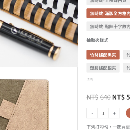
無時效-全橫線內頁
無時效-滿版全方格
無時效-點陣十字紋
抽取夾樣式
竹背條配黑夾
塑膠條配銀夾
清除
NT$
640
NT$
-
+
下列打勾勾，一起買更