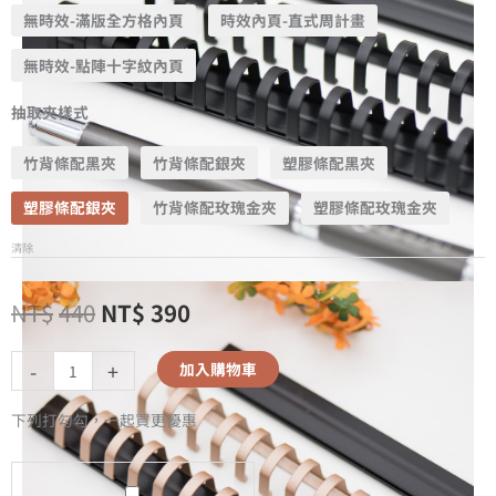
無時效-滿版全方格內頁
時效內頁-直式周計畫
無時效-點陣十字紋內頁
抽取夾樣式
竹背條配黑夾
竹背條配銀夾
塑膠條配黑夾
塑膠條配銀夾
竹背條配玫瑰金夾
塑膠條配玫瑰金夾
清除
NT$
440
NT$
390
-
+
加入購物車
下列打勾勾，一起買更優惠
A5