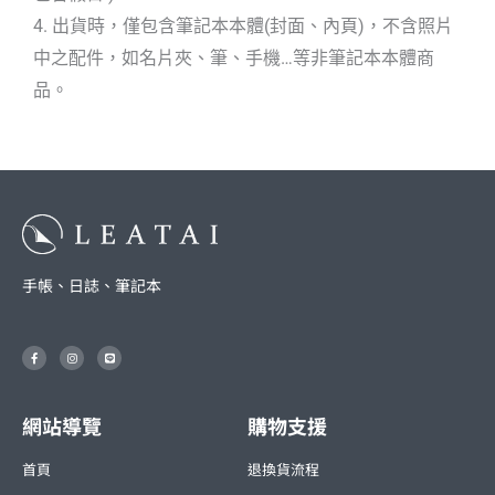
4. 出貨時，僅包含筆記本本體(封面、內頁)，不含照片
中之配件，如名片夾、筆、手機…等非筆記本本體商
品。
手帳、日誌、筆記本
F
I
L
a
n
i
c
s
n
e
t
e
b
a
o
g
o
r
網站導覽
購物支援
k
a
-
m
f
首頁
退換貨流程