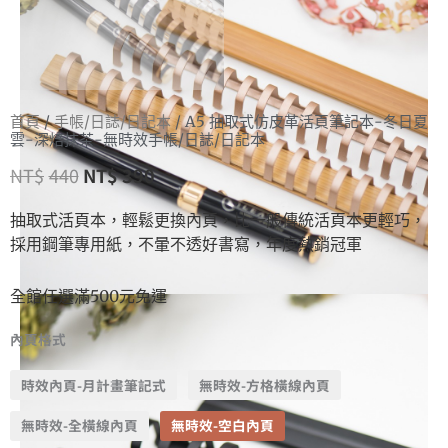
首頁
/
手帳/日誌/日記本
/ A5 抽取式仿皮革活頁筆記本-冬日夏
雲-深焙抹茶-無時效手帳/日誌/日記本
NT$
440
NT$
390
抽取式活頁本，輕鬆更換內頁，比一般傳統活頁本更輕巧，
採用鋼筆專用紙，不暈不透好書寫，年度熱銷冠軍
全館任選滿500元免運
內頁格式
時效內頁-月計畫筆記式
無時效-方格橫線內頁
無時效-全橫線內頁
無時效-空白內頁