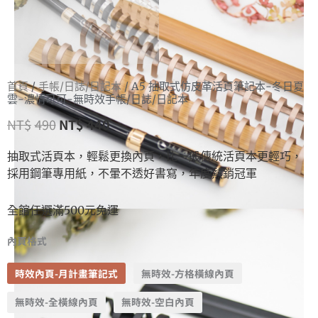
首頁
/
手帳/日誌/日記本
/ A5 抽取式仿皮革活頁筆記本-冬日夏
雲-濃情可可-無時效手帳/日誌/日記本
NT$
490
NT$
440
抽取式活頁本，輕鬆更換內頁，比一般傳統活頁本更輕巧，
採用鋼筆專用紙，不暈不透好書寫，年度熱銷冠軍
全館任選滿500元免運
內頁格式
時效內頁-月計畫筆記式
無時效-方格橫線內頁
無時效-全橫線內頁
無時效-空白內頁