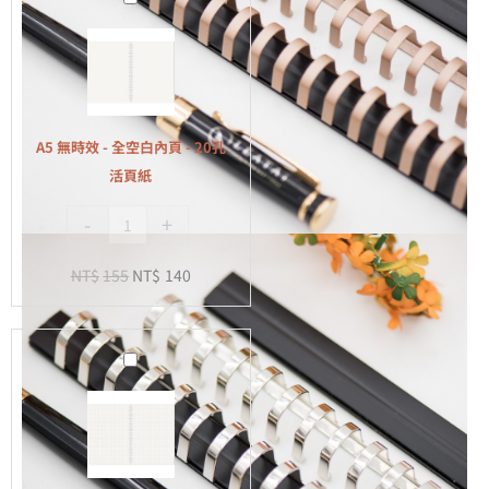
無
時
效
-
全
A5 無時效 - 全空白內頁 - 20孔
空
活頁紙
白
-
+
內
頁
NT$
155
NT$
140
-
20
孔
A5
活
無
頁
時
紙
效
-