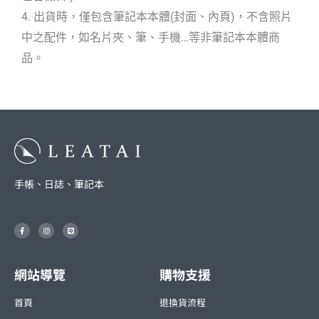
4. 出貨時，僅包含筆記本本體(封面、內頁)，不含照片
中之配件，如名片夾、筆、手機…等非筆記本本體商
品。
手帳、日誌、筆記本
F
I
L
a
n
i
c
s
n
e
t
e
b
a
o
g
o
r
網站導覽
購物支援
k
a
-
m
f
首頁
退換貨流程