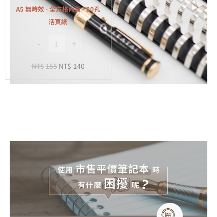
全
A5 無時效 - 全方格內頁 - 20孔
方
活頁紙
格
-
+
內
頁
NT$
155
NT$
140
-
20
孔
活
頁
紙