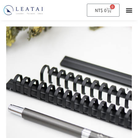
0
購
NT$
0
物
籃