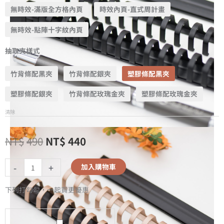
無時效-滿版全方格內頁
時效內頁-直式周計畫
無時效-點陣十字紋內頁
抽取夾樣式
竹背條配黑夾
竹背條配銀夾
塑膠條配黑夾
塑膠條配銀夾
竹背條配玫瑰金夾
塑膠條配玫瑰金夾
清除
NT$
490
NT$
440
-
+
加入購物車
下列打勾勾，一起買更優惠
A5