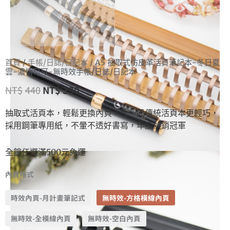
首頁
/
手帳/日誌/日記本
/ A5 抽取式仿皮革活頁筆記本-冬日夏
雲-濃情可可-無時效手帳/日誌/日記本
NT$
440
NT$
390
抽取式活頁本，輕鬆更換內頁，比一般傳統活頁本更輕巧，
採用鋼筆專用紙，不暈不透好書寫，年度熱銷冠軍
全館任選滿500元免運
內頁格式
時效內頁-月計畫筆記式
無時效-方格橫線內頁
無時效-全橫線內頁
無時效-空白內頁