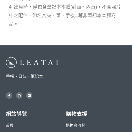
4. 出貨時，僅包含筆記本本體(封面、內頁)，不含照片
中之配件，如名片夾、筆、手機…等非筆記本本體商
品。
手帳、日誌、筆記本
F
I
L
a
n
i
c
s
n
e
t
e
b
a
o
g
o
r
網站導覽
購物支援
k
a
-
m
f
首頁
退換貨流程