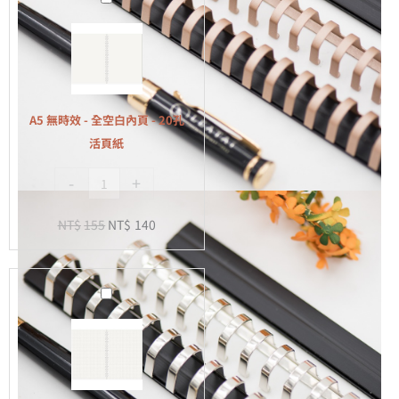
無
時
效
-
全
A5 無時效 - 全空白內頁 - 20孔
空
活頁紙
白
-
+
內
頁
NT$
155
NT$
140
-
20
孔
A5
活
無
頁
時
紙
效
-