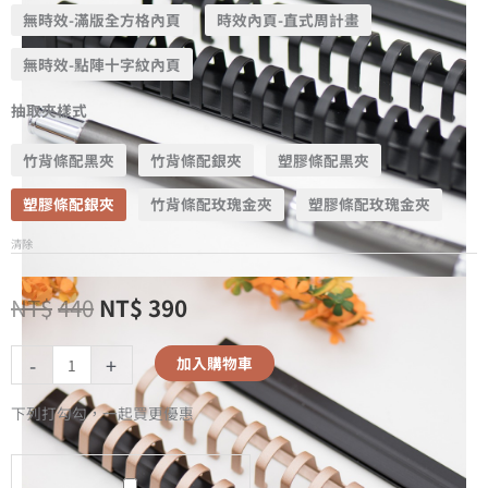
無時效-滿版全方格內頁
時效內頁-直式周計畫
無時效-點陣十字紋內頁
抽取夾樣式
竹背條配黑夾
竹背條配銀夾
塑膠條配黑夾
塑膠條配銀夾
竹背條配玫瑰金夾
塑膠條配玫瑰金夾
清除
NT$
440
NT$
390
-
+
加入購物車
下列打勾勾，一起買更優惠
A5