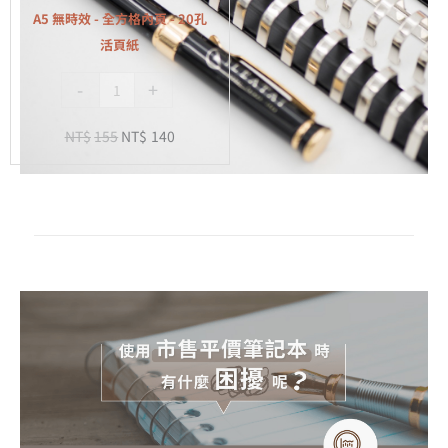
全
A5 無時效 - 全方格內頁 - 20孔
方
活頁紙
格
-
+
內
頁
NT$
155
NT$
140
-
20
孔
活
頁
紙