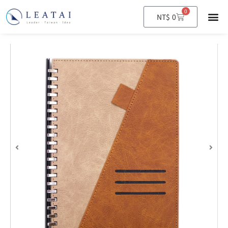
0
購
NT$
0
物
籃