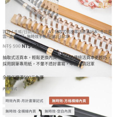
首頁
/
手帳/日誌/日記本
/ A5 抽取式仿皮革活頁筆記本-冬日夏
雲-濃情可可-無時效手帳/日誌/日記本
NT$
590
NT$
540
抽取式活頁本，輕鬆更換內頁，比一般傳統活頁本更輕巧，
採用鋼筆專用紙，不暈不透好書寫，年度熱銷冠軍
全館任選滿500元免運
內頁格式
時效內頁-月計畫筆記式
無時效-方格橫線內頁
無時效-全橫線內頁
無時效-空白內頁