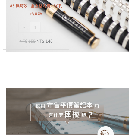
全
A5 無時效 - 全方格內頁 - 20孔
方
活頁紙
格
-
+
內
頁
NT$
155
NT$
140
-
20
孔
活
頁
紙