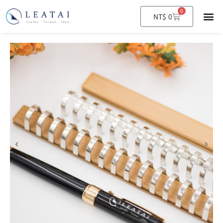
0
購
NT$
0
物
籃