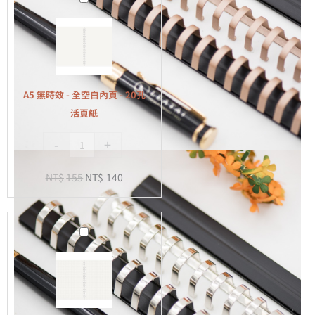
無
時
效
-
全
A5 無時效 - 全空白內頁 - 20孔
空
活頁紙
白
-
+
內
頁
NT$
155
NT$
140
-
20
孔
A5
活
無
頁
時
紙
效
-