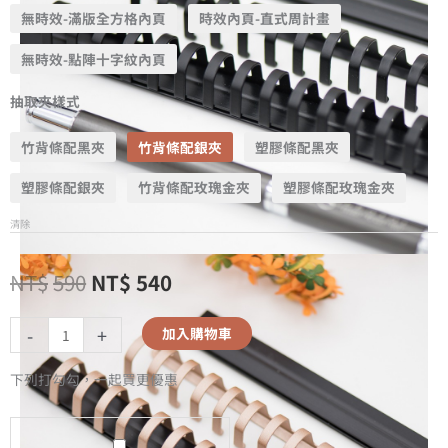
無時效-滿版全方格內頁
時效內頁-直式周計畫
無時效-點陣十字紋內頁
抽取夾樣式
竹背條配黑夾
竹背條配銀夾
塑膠條配黑夾
塑膠條配銀夾
竹背條配玫瑰金夾
塑膠條配玫瑰金夾
清除
NT$
590
NT$
540
-
+
加入購物車
下列打勾勾，一起買更優惠
A5