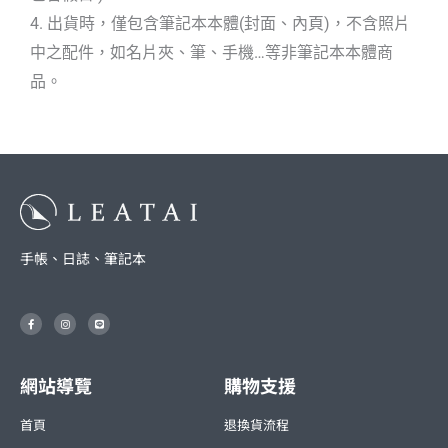
4. 出貨時，僅包含筆記本本體(封面、內頁)，不含照片
中之配件，如名片夾、筆、手機…等非筆記本本體商
品。
手帳、日誌、筆記本
F
I
L
a
n
i
c
s
n
e
t
e
b
a
o
g
o
r
網站導覽
購物支援
k
a
-
m
f
首頁
退換貨流程