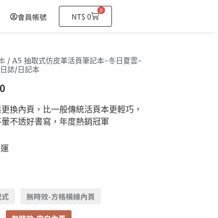
0
購
NT$
0
會員帳號
物
籃
本
/ A5 抽取式仿皮革活頁筆記本-冬日夏雲-
日誌/日記本
0
鬆更換內頁，比一般傳統活頁本更輕巧，
不暈不透好書寫，年度熱銷冠軍
免運
記式
無時效-方格橫線內頁