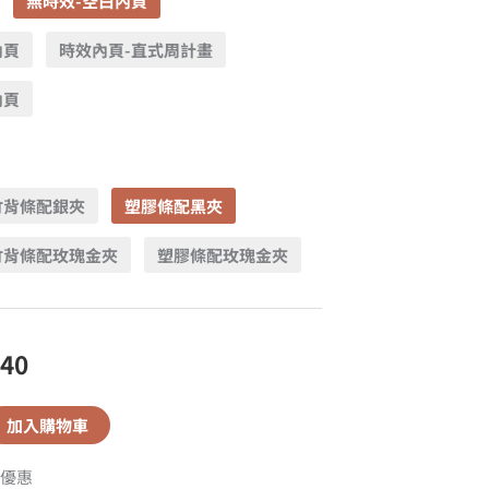
無時效-空白內頁
內頁
時效內頁-直式周計畫
內頁
竹背條配銀夾
塑膠條配黑夾
竹背條配玫瑰金夾
塑膠條配玫瑰金夾
440
加入購物車
優惠