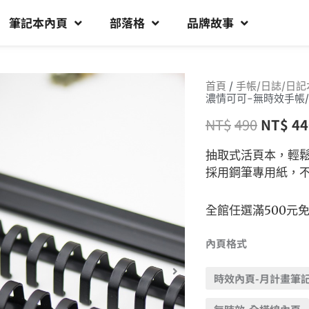
筆記本內頁
部落格
品牌故事
首頁
/
手帳/日誌/日記
濃情可可-無時效手帳/
NT$
490
NT$
44
抽取式活頁本，輕
採用鋼筆專用紙，
全館任選滿500元
內頁格式
時效內頁-月計畫筆