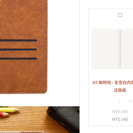
A5
無
時
效
-
全
空
白
內
A5 無時效 - 全空白內頁
頁
活頁紙
-
-
+
20
孔
NT$
155
活
NT$
140
頁
紙