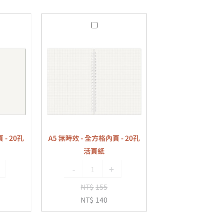
A5
無
時
效
-
全
方
格
內
 - 20孔
A5 無時效 - 全方格內頁 - 20孔
頁
活頁紙
-
-
+
20
孔
NT$
155
活
NT$
140
頁
紙