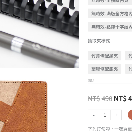
無時效-全橫線內頁
無時效-滿版全方格
無時效-點陣十字紋
抽取夾樣式
竹背條配黑夾
塑膠條配銀夾
清除
NT$
490
NT$
-
+
下列打勾勾，一起買更